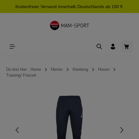
Kostenfreier Versand innerhalb Deutschlands ab 100 €
alt springen
Waren
Du bist hier:
Home
Herren
Kleidung
Hosen
Training/ Freizeit
Bildergalerie überspringen