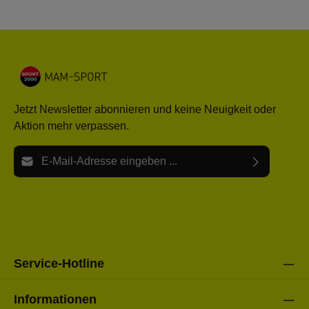
Jetzt Newsletter abonnieren und keine Neuigkeit oder
Aktion mehr verpassen.
E-Mail-Adresse*
Ich habe die
Datenschutzbestimmungen
zur Kenntnis
Die mit einem Stern (*) markierten Felder sind Pflichtfelder.
genommen und die
AGB
gelesen und bin mit ihnen
einverstanden.
Bitte gebe die oben abgebildeten Zeichen ein*
Service-Hotline
Informationen