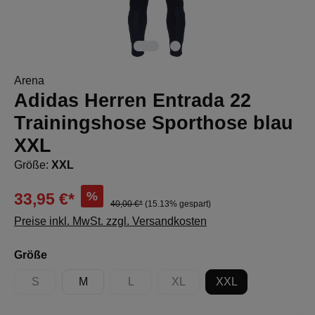
Arena
Adidas Herren Entrada 22
Trainingshose Sporthose blau
XXL
Größe:
XXL
%
33,95 €*
40,00 €*
(15.13% gespart)
Preise inkl. MwSt. zzgl. Versandkosten
auswählen
Größe
S
M
L
XL
XXL
(Diese Option ist zurzeit nicht verfügbar.)
(Diese Option ist zurzeit nicht verfügbar.)
(Diese Option ist zurzeit nicht 