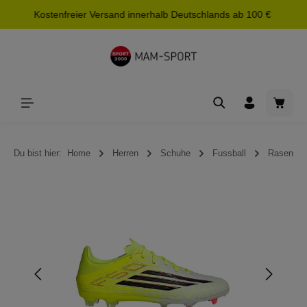
Kostenfreier Versand innerhalb Deutschlands ab 100 €
alt springen
Waren
Du bist hier:
Home
Herren
Schuhe
Fussball
Rasen
Bildergalerie überspringen