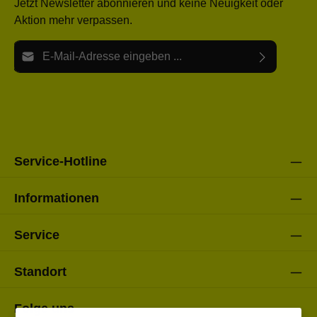
Jetzt Newsletter abonnieren und keine Neuigkeit oder
Aktion mehr verpassen.
E-Mail-Adresse*
Ich habe die
Datenschutzbestimmungen
zur Kenntnis
Die mit einem Stern (*) markierten Felder sind Pflichtfelder.
genommen und die
AGB
gelesen und bin mit ihnen
einverstanden.
Bitte gebe die oben abgebildeten Zeichen ein*
Service-Hotline
Informationen
Service
Standort
Folge uns