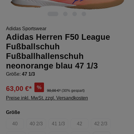
Adidas Sportswear
Adidas Herren F50 League
Fußballschuh
Fußballhallenschuh
neonorange blau 47 1/3
Größe:
47 1/3
%
63,00 €*
90,00 €*
(30% gespart)
Preise inkl. MwSt. zzgl. Versandkosten
auswählen
Größe
40
40 2/3
41 1/3
42
42 2/3
(Diese Option ist zurzeit nicht verfügbar.)
(Diese Option ist zurzeit nicht verfügbar.)
(Diese Option ist zurzeit nicht verfügbar.
(Diese Option ist zurzeit nich
(Diese Option ist 