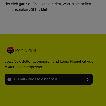
der sich ganz auf das konzentriert, was in schnellen
Hallenspielen zähl…
Mehr
Jetzt Newsletter abonnieren und keine Neuigkeit oder
Aktion mehr verpassen.
E-Mail-Adresse*
Ich habe die
Datenschutzbestimmungen
zur Kenntnis
Die mit einem Stern (*) markierten Felder sind Pflichtfelder.
genommen und die
AGB
gelesen und bin mit ihnen
einverstanden.
Bitte gebe die oben abgebildeten Zeichen ein*