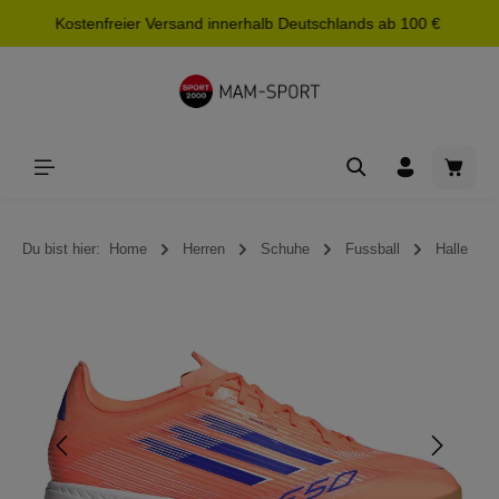
Kostenfreier Versand innerhalb Deutschlands ab 100 €
alt springen
Waren
Du bist hier:
Home
Herren
Schuhe
Fussball
Halle
Bildergalerie überspringen