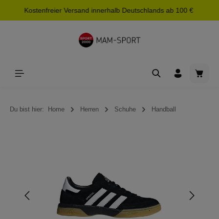
Kostenfreier Versand innerhalb Deutschlands ab 100 €
alt springen
Waren
Du bist hier:
Home
Herren
Schuhe
Handball
Bildergalerie überspringen