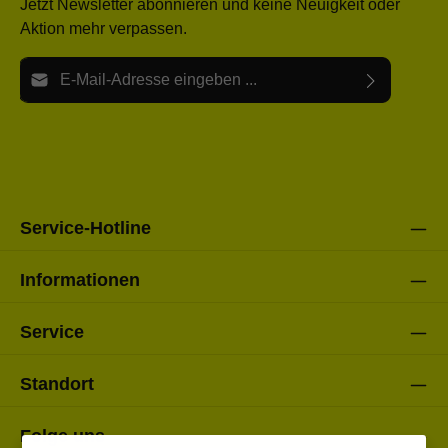
Jetzt Newsletter abonnieren und keine Neuigkeit oder
Aktion mehr verpassen.
E-Mail-Adresse*
Ich habe die
Datenschutzbestimmungen
zur Kenntnis
Die mit einem Stern (*) markierten Felder sind Pflichtfelder.
genommen und die
AGB
gelesen und bin mit ihnen
einverstanden.
Bitte gebe die oben abgebildeten Zeichen ein*
Service-Hotline
Informationen
Service
Standort
Folge uns