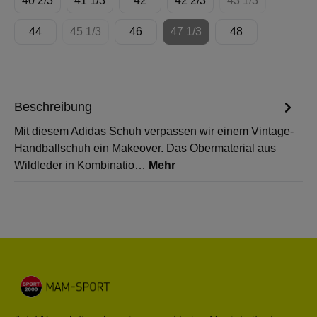
40 2/3
41 1/3
42
42 2/3
43 1/3
(Diese Option ist
44
45 1/3
46
47 1/3
48
(Diese Option ist zurzeit nicht verfügbar.)
(Diese Option ist zurzeit nicht
Beschreibung
Mit diesem Adidas Schuh verpassen wir einem Vintage-
Handballschuh ein Makeover. Das Obermaterial aus
Wildleder in Kombinatio…
Mehr