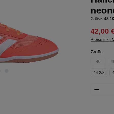
neon
Größe:
43 1/
42,00 
Preise inkl.
ausw
Größe
40
4
(Diese Opt
44 2/3
Produkt 