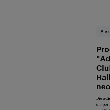
Besc
Pro
"Ad
Clu
Hal
neo
Die
adid
die perf