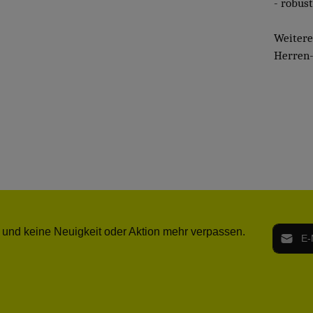
- robust
Weiter
Herren-
E-Mail-
 und keine Neuigkeit oder Aktion mehr verpassen.
Ich h
Die mit ei
geno
einve
Bitte ge