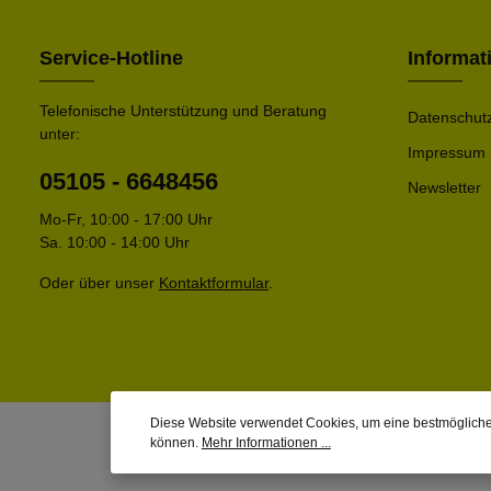
Service-Hotline
Informat
Telefonische Unterstützung und Beratung
Datenschut
unter:
Impressum
05105 - 6648456
Newsletter
Mo-Fr, 10:00 - 17:00 Uhr
Sa. 10:00 - 14:00 Uhr
Oder über unser
Kontaktformular
.
Diese Website verwendet Cookies, um eine bestmögliche
können.
Mehr Informationen ...