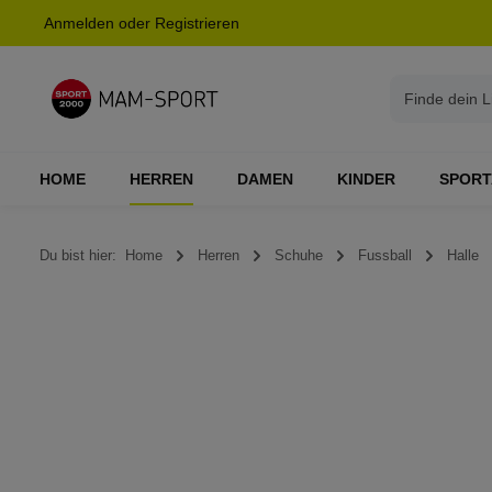
Anmelden
oder
Registrieren
springen
Zur Hauptnavigation springen
HOME
HERREN
DAMEN
KINDER
SPORT
Du bist hier:
Home
Herren
Schuhe
Fussball
Halle
Bildergalerie überspringen