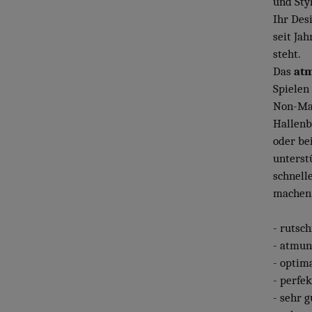
und Sty
Ihr Desi
seit Jah
steht.
Das
atm
Spielen
Non-Ma
Hallenb
oder be
unterstü
schnell
machen
- rutsch
- atmun
- optim
- perfek
- sehr g