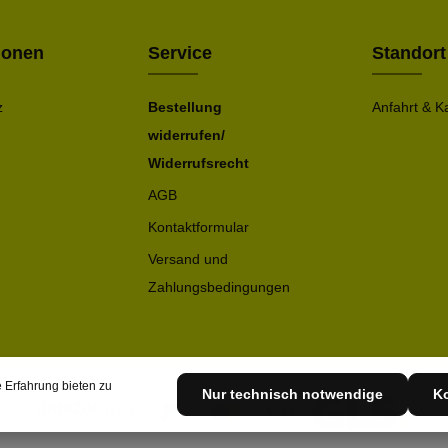
ionen
Service
Standort
z
Bestellung
Anfahrt & K
widerrufen/
Widerrufsrecht
AGB
Kontaktformular
Versand und
Zahlungsbedingungen
 Erfahrung bieten zu
Nur technisch notwendige
Ko