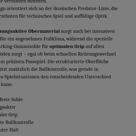
le verbinden möchten.
gn orientiert sich an der ikonischen Predator-Linie, die
rzehnten für technisches Spiel und auffällige Optik
ungsaktive Obermaterial
sorgt auch bei intensiven
 für ein angenehmes Fußklima, während die spezielle
rking-Gummisohle für
optimalen Grip
auf allen
öden sorgt – egal ob beim schnellen Richtungswechsel
im präzisen Passspiel. Die strukturierte Oberfläche
tzt zusätzlich die Ballkontrolle, was gerade in
en Spielsituationen den entscheidenden Unterschied
 kann.
feste Sohle
gsaktiv
aler Grip
te Ballkontrolle
uter Halt