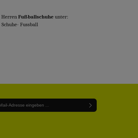
e Herren
Fußballschuhe
unter:
 Schuhe- Fussball
Adresse*
abe die
Datenschutzbestimmungen
zur Kenntnis
nem Stern (*) markierten Felder sind Pflichtfelder.
mmen und die
AGB
gelesen und bin mit ihnen
rstanden.
be die oben abgebildeten Zeichen ein*