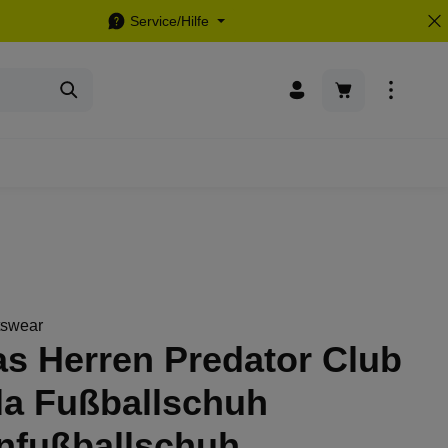
Service/Hilfe
Warenkorb enthä
tswear
s Herren Predator Club
la Fußballschuh
enfußballschuh