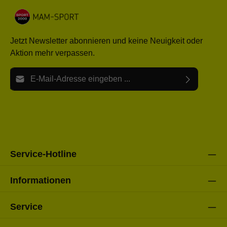
Jetzt Newsletter abonnieren und keine Neuigkeit oder
Aktion mehr verpassen.
E-Mail-Adresse*
Ich habe die
Datenschutzbestimmungen
zur Kenntnis
Die mit einem Stern (*) markierten Felder sind Pflichtfelder.
genommen und die
AGB
gelesen und bin mit ihnen
einverstanden.
Bitte gebe die oben abgebildeten Zeichen ein*
Service-Hotline
Informationen
Service