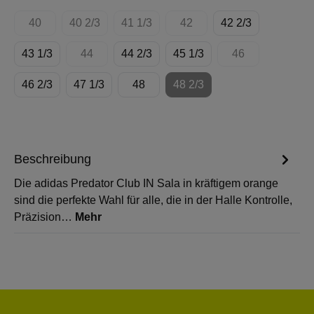
40
40 2/3
41 1/3
42
42 2/3
(Diese Option ist zurzeit nicht verfügbar.)
(Diese Option ist zurzeit nicht verfügbar.)
(Diese Option ist zurzeit nicht verfügbar.
(Diese Option ist zurzeit nich
43 1/3
44
44 2/3
45 1/3
46
(Diese Option ist zurzeit nicht verfügbar.)
(Diese Option ist 
46 2/3
47 1/3
48
48 2/3
(Diese Option ist zurzeit nich
Beschreibung
Die adidas Predator Club IN Sala in kräftigem orange
sind die perfekte Wahl für alle, die in der Halle Kontrolle,
Präzision…
Mehr