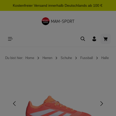
Kostenfreier Versand innerhalb Deutschlands ab 100 €
alt springen
Waren
Du bist hier:
Home
Herren
Schuhe
Fussball
Halle
Bildergalerie überspringen