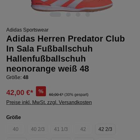
Adidas Sportswear
Adidas Herren Predator Club
In Sala Fußballschuh
Hallenfußballschuh
neonorange weiß 48
Größe:
48
%
42,00 €*
60,00 €*
(30% gespart)
Preise inkl. MwSt. zzgl. Versandkosten
auswählen
Größe
40
40 2/3
41 1/3
42
42 2/3
(Diese Option ist zurzeit nicht verfügbar.)
(Diese Option ist zurzeit nicht verfügbar.)
(Diese Option ist zurzeit nicht verfügbar.
(Diese Option ist zurzeit nich