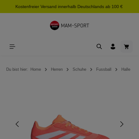
Kostenfreier Versand innerhalb Deutschlands ab 100 €
alt springen
Waren
Du bist hier:
Home
Herren
Schuhe
Fussball
Halle
Bildergalerie überspringen