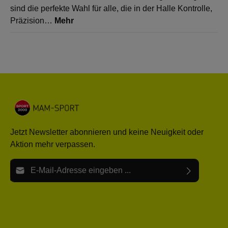
sind die perfekte Wahl für alle, die in der Halle Kontrolle,
Präzision…
Mehr
Jetzt Newsletter abonnieren und keine Neuigkeit oder
Aktion mehr verpassen.
E-Mail-Adresse*
Ich habe die
Datenschutzbestimmungen
zur Kenntnis
Die mit einem Stern (*) markierten Felder sind Pflichtfelder.
genommen und die
AGB
gelesen und bin mit ihnen
einverstanden.
Bitte gebe die oben abgebildeten Zeichen ein*