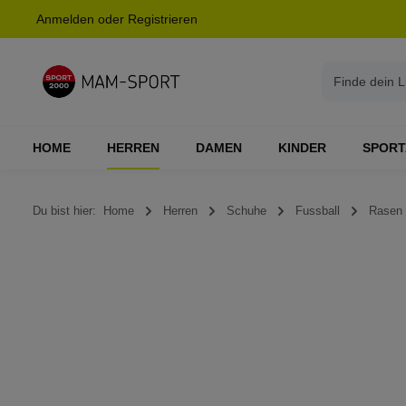
Anmelden
oder
Registrieren
springen
Zur Hauptnavigation springen
HOME
HERREN
DAMEN
KINDER
SPORT
Du bist hier:
Home
Herren
Schuhe
Fussball
Rasen
Bildergalerie überspringen