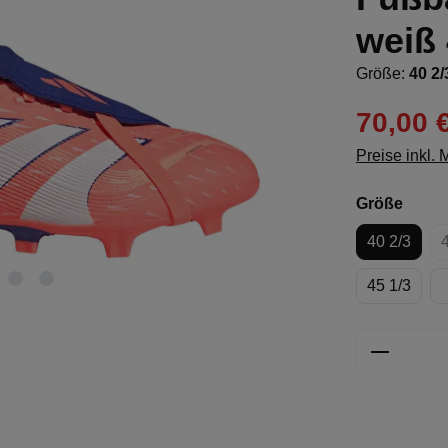
weiß 
Größe:
40 2/
70,00 
Preise inkl.
ausw
Größe
40 2/3
45 1/3
Produkt 