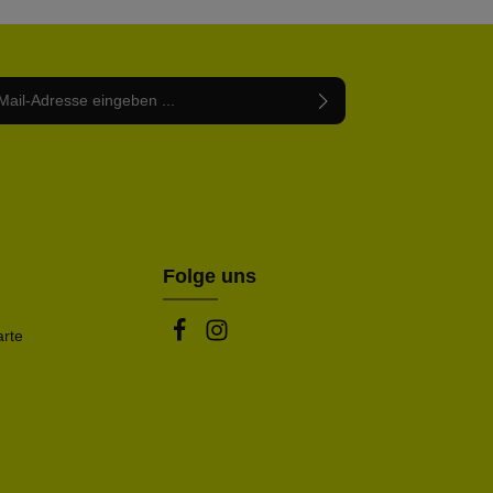
Adresse*
abe die
Datenschutzbestimmungen
zur Kenntnis
nem Stern (*) markierten Felder sind Pflichtfelder.
mmen und die
AGB
gelesen und bin mit ihnen
rstanden.
be die oben abgebildeten Zeichen ein*
Folge uns
arte