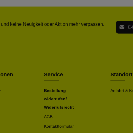
E-Mail-
 und keine Neuigkeit oder Aktion mehr verpassen.
Ich h
Die mit ei
geno
einve
Bitte ge
ionen
Service
Standort
z
Bestellung
Anfahrt & K
widerrufen/
Widerrufsrecht
AGB
Kontaktformular