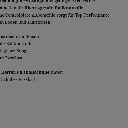
mschlagbaren Zunge
und griffigen Strikescale
amellen für
überragende Ballkontrolle
.
ne Controlplate Außensohle sorgt für Top-Performance
ten Böden und Kunstrasen.
unstrasen und Rasen
ale Ballkontrolle
lagbare Zunge
äre Passform
 Herren
Fußballschuhe
unter:
 Schuhe- Fussball