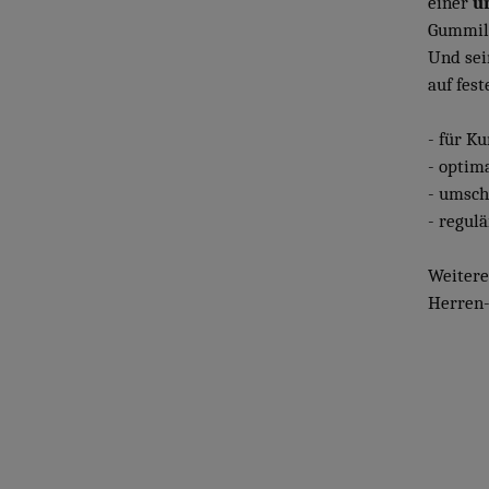
einer
u
Gummil
Und sei
auf fes
- für K
- optim
- umsch
- regul
Weitere
Herren-