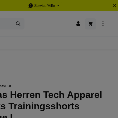
Service/Hilfe
Warenkorb enthä
tswear
as Herren Tech Apparel
s Trainingsshorts
ge L