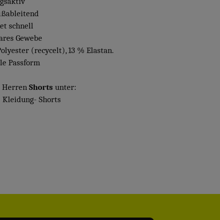
gsaktiv
ißableitend
et schnell
ares Gewebe
olyester (recycelt), 13 % Elastan.
le Passform
e Herren
Shorts
unter:
 Kleidung- Shorts