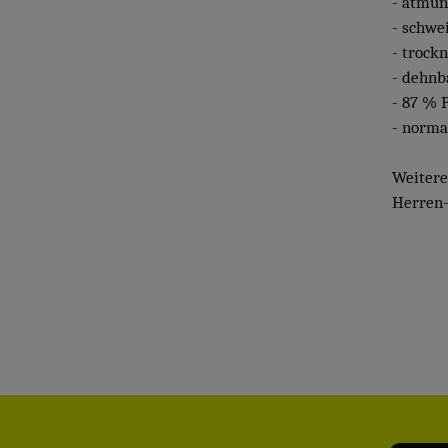
- atmun
- schwe
- trockn
- dehnb
- 87 % P
- norma
Weiter
Herren-