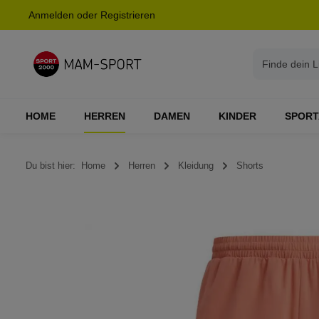
Anmelden
oder
Registrieren
springen
Zur Hauptnavigation springen
HOME
HERREN
DAMEN
KINDER
SPORT
Du bist hier:
Home
Herren
Kleidung
Shorts
Bildergalerie überspringen