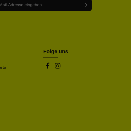
Adresse*
abe die
Datenschutzbestimmungen
zur Kenntnis
nem Stern (*) markierten Felder sind Pflichtfelder.
mmen und die
AGB
gelesen und bin mit ihnen
rstanden.
be die oben abgebildeten Zeichen ein*
Folge uns
arte