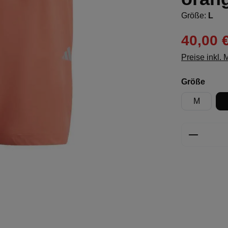
Größe:
L
40,00 
Preise inkl.
ausw
Größe
M
Produkt 