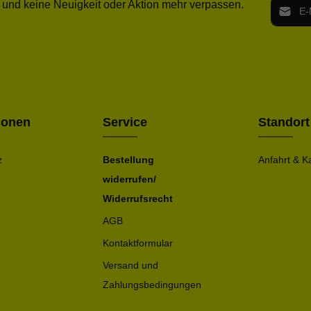
E-Mail-
 und keine Neuigkeit oder Aktion mehr verpassen.
Ich h
Die mit ei
geno
einve
Bitte ge
ionen
Service
Standort
z
Bestellung
Anfahrt & K
widerrufen/
Widerrufsrecht
AGB
Kontaktformular
Versand und
Zahlungsbedingungen