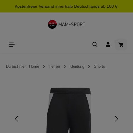
Kostenfreier Versand innerhalb Deutschlands ab 100 €
alt springen
Waren
Du bist hier:
Home
Herren
Kleidung
Shorts
Bildergalerie überspringen