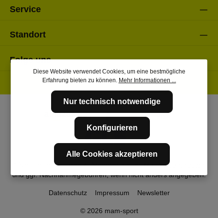
Service
Standort
Folge uns
Diese Website verwendet Cookies, um eine bestmögliche
Erfahrung bieten zu können.
Mehr Informationen ...
Nur technisch notwendige
Konfigurieren
Alle Cookies akzeptieren
* Alle Preise inkl. gesetzl. Mehrwertsteuer zzgl.
Versandkosten
und ggf. Nachnahmegebühren, wenn nicht anders angegeben.
Datenschutz
Impressum
Newsletter
© 2026 mam-sport