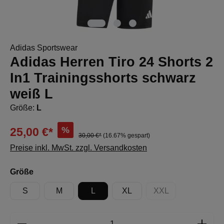
Adidas Sportswear
Adidas Herren Tiro 24 Shorts 2
In1 Trainingsshorts schwarz
weiß L
Größe:
L
%
25,00 €*
30,00 €*
(16.67% gespart)
Preise inkl. MwSt. zzgl. Versandkosten
auswählen
Größe
S
M
L
XL
XXL
(Diese Option ist zur
Produkt Anzahl: Gib den gewünschten Wert e