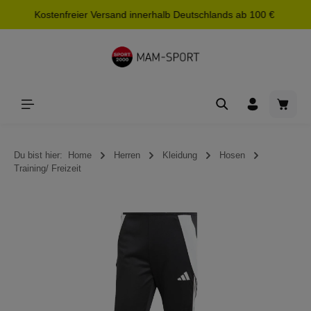
Kostenfreier Versand innerhalb Deutschlands ab 100 €
alt springen
Waren
Du bist hier:
Home
Herren
Kleidung
Hosen
Training/ Freizeit
Bildergalerie überspringen