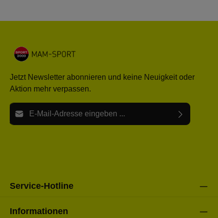
Jetzt Newsletter abonnieren und keine Neuigkeit oder
Aktion mehr verpassen.
E-Mail-Adresse*
Ich habe die
Datenschutzbestimmungen
zur Kenntnis
Die mit einem Stern (*) markierten Felder sind Pflichtfelder.
genommen und die
AGB
gelesen und bin mit ihnen
einverstanden.
Bitte gebe die oben abgebildeten Zeichen ein*
Service-Hotline
Informationen