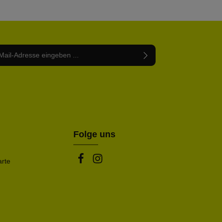
Adresse*
abe die
Datenschutzbestimmungen
zur Kenntnis
nem Stern (*) markierten Felder sind Pflichtfelder.
mmen und die
AGB
gelesen und bin mit ihnen
rstanden.
be die oben abgebildeten Zeichen ein*
Folge uns
arte