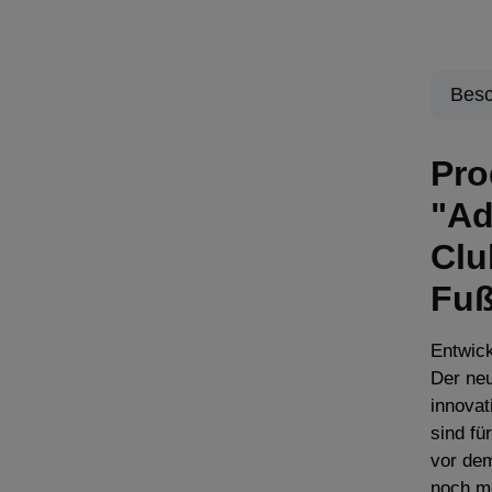
Besc
Pro
"Ad
Clu
Fuß
Entwick
Der ne
innovat
sind fü
vor dem
noch m