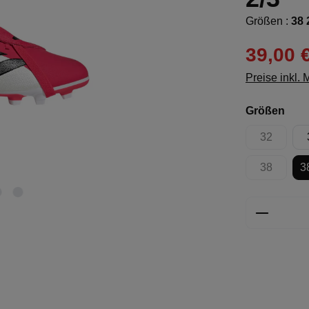
Größen :
38 
39,00 
Preise inkl.
aus
Größen
32
(Diese Opt
38
3
(Diese Opt
Produkt 