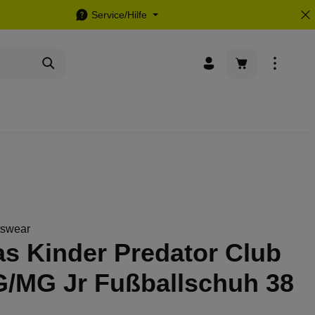
Service/Hilfe
Warenkorb enthä
tswear
s Kinder Predator Club
G/MG Jr Fußballschuh 38