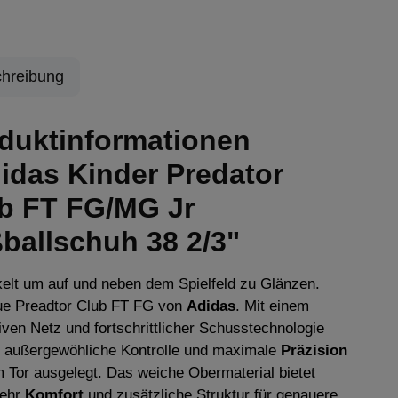
hreibung
duktinformationen
idas Kinder Predator
b FT FG/MG Jr
ballschuh 38 2/3"
elt um auf und neben dem Spielfeld zu Glänzen.
ue Preadtor Club FT FG von
Adidas
. Mit einem
iven Netz und fortschrittlicher Schusstechnologie
r außergewöhliche Kontrolle und maximale
Präzision
 Tor ausgelegt. Das weiche Obermaterial bietet
ehr
Komfort
und zusätzliche Struktur für genauere