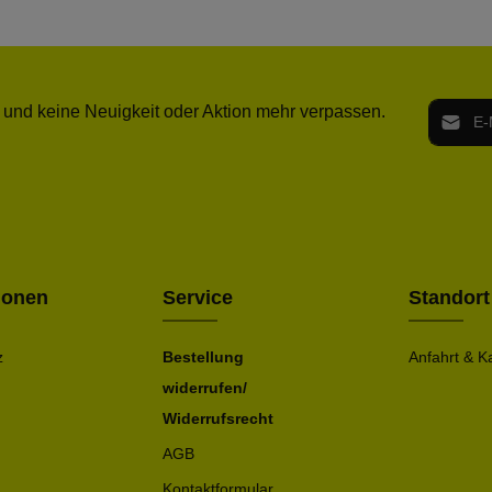
E-Mail-
 und keine Neuigkeit oder Aktion mehr verpassen.
Ich h
Die mit ei
geno
einve
Bitte ge
ionen
Service
Standort
z
Bestellung
Anfahrt & K
widerrufen/
Widerrufsrecht
AGB
Kontaktformular