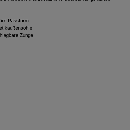
läre Passform
etikaußensohle
hlagbare Zunge