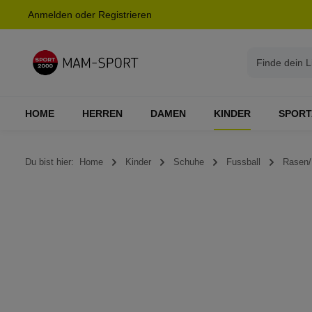
Anmelden
oder
Registrieren
springen
Zur Hauptnavigation springen
HOME
HERREN
DAMEN
KINDER
SPORT
Du bist hier:
Home
Kinder
Schuhe
Fussball
Rasen/
Bildergalerie überspringen