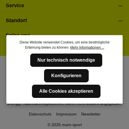
Service
Standort
Folge uns
Diese Website verwendet Cookies, um eine bestmögliche
Erfahrung bieten zu können.
Mehr Informationen ...
Nur technisch notwendige
Konfigurieren
Alle Cookies akzeptieren
* Alle Preise inkl. gesetzl. Mehrwertsteuer zzgl.
Versandkosten
und ggf. Nachnahmegebühren, wenn nicht anders angegeben.
Datenschutz
Impressum
Newsletter
© 2026 mam-sport