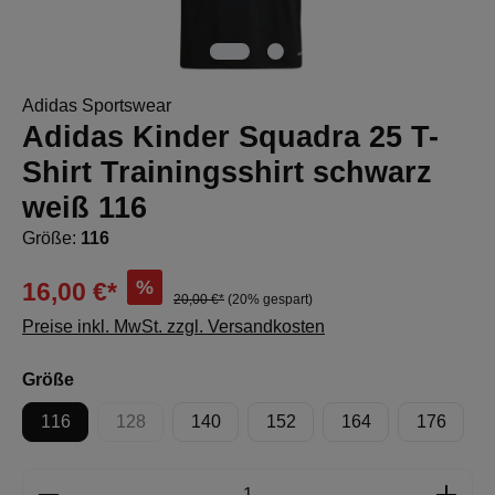
Adidas Sportswear
Adidas Kinder Squadra 25 T-
Shirt Trainingsshirt schwarz
weiß 116
Größe:
116
%
16,00 €*
20,00 €*
(20% gespart)
Preise inkl. MwSt. zzgl. Versandkosten
auswählen
Größe
116
128
140
152
164
176
(Diese Option ist zurzeit nicht verfügbar.)
Produkt Anzahl: Gib den gewünschten Wert e