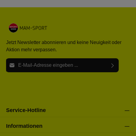
Jetzt Newsletter abonnieren und keine Neuigkeit oder
Aktion mehr verpassen.
E-Mail-Adresse*
Ich habe die
Datenschutzbestimmungen
zur Kenntnis
Die mit einem Stern (*) markierten Felder sind Pflichtfelder.
genommen und die
AGB
gelesen und bin mit ihnen
einverstanden.
Bitte gebe die oben abgebildeten Zeichen ein*
Service-Hotline
Informationen