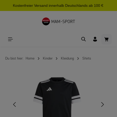
Kostenfreier Versand innerhalb Deutschlands ab 100 €
alt springen
Waren
Du bist hier:
Home
Kinder
Kleidung
Shirts
Bildergalerie überspringen