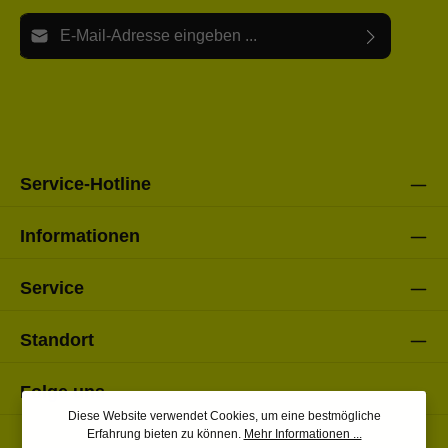
E-Mail-Adresse*
Ich habe die
Datenschutzbestimmungen
zur Kenntnis
Die mit einem Stern (*) markierten Felder sind Pflichtfelder.
genommen und die
AGB
gelesen und bin mit ihnen
einverstanden.
Bitte gebe die oben abgebildeten Zeichen ein*
Service-Hotline
Informationen
Service
Standort
Folge uns
Diese Website verwendet Cookies, um eine bestmögliche
Erfahrung bieten zu können.
Mehr Informationen ...