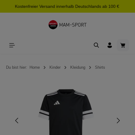
Kostenfreier Versand innerhalb Deutschlands ab 100 €
alt springen
Waren
Du bist hier:
Home
Kinder
Kleidung
Shirts
Bildergalerie überspringen