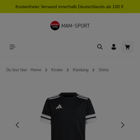
Kostenfreier Versand innerhalb Deutschlands ab 100 €
alt springen
Waren
Du bist hier:
Home
Kinder
Kleidung
Shirts
Bildergalerie überspringen