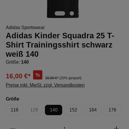
Adidas Sportswear
Adidas Kinder Squadra 25 T-
Shirt Trainingsshirt schwarz
weiß 140
Größe:
140
%
16,00 €*
20,00 €*
(20% gespart)
Preise inkl. MwSt. zzgl. Versandkosten
auswählen
Größe
116
128
140
152
164
176
(Diese Option ist zurzeit nicht verfügbar.)
Produkt Anzahl: Gib den gewünschten Wert e