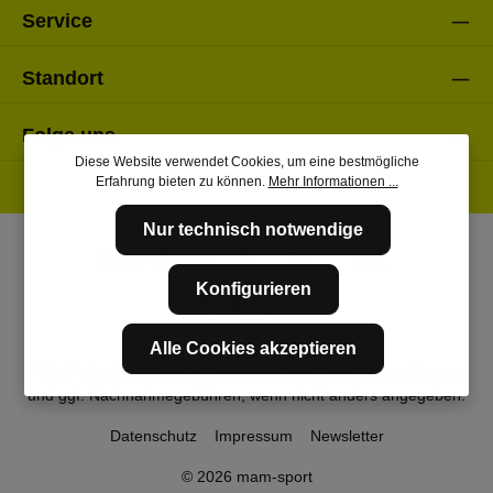
Service
Standort
Folge uns
Diese Website verwendet Cookies, um eine bestmögliche
Erfahrung bieten zu können.
Mehr Informationen ...
Nur technisch notwendige
Konfigurieren
Alle Cookies akzeptieren
* Alle Preise inkl. gesetzl. Mehrwertsteuer zzgl.
Versandkosten
und ggf. Nachnahmegebühren, wenn nicht anders angegeben.
Datenschutz
Impressum
Newsletter
© 2026 mam-sport