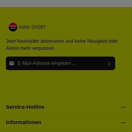
Jetzt Newsletter abonnieren und keine Neuigkeit oder
Aktion mehr verpassen.
E-Mail-Adresse*
Ich habe die
Datenschutzbestimmungen
zur Kenntnis
Die mit einem Stern (*) markierten Felder sind Pflichtfelder.
genommen und die
AGB
gelesen und bin mit ihnen
einverstanden.
Bitte gebe die oben abgebildeten Zeichen ein*
Service-Hotline
Informationen