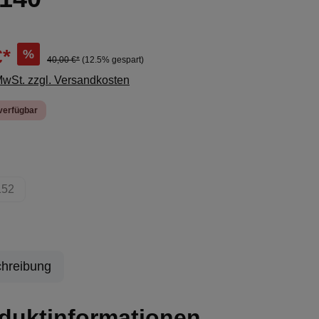
€*
%
40,00 €*
(12.5% gespart)
 MwSt. zzgl. Versandkosten
verfügbar
ählen
152
ion ist zurzeit nicht verfügbar.)
(Diese Option ist zurzeit nicht verfügbar.)
hreibung
duktinformationen