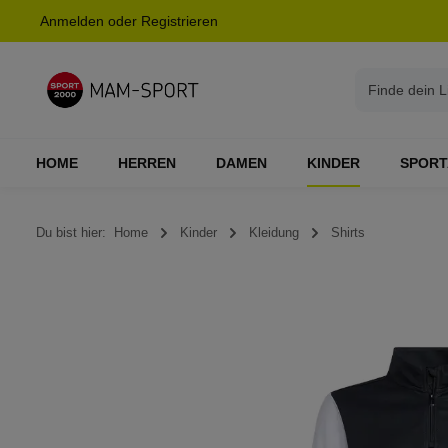
Anmelden
oder
Registrieren
springen
Zur Hauptnavigation springen
HOME
HERREN
DAMEN
KINDER
SPORT
Du bist hier:
Home
Kinder
Kleidung
Shirts
Bildergalerie überspringen