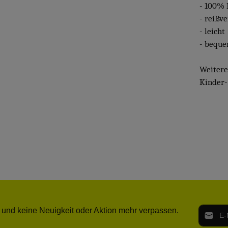
- 100% 
- reißv
- leicht
- bequ
Weiter
Kinder-
E-Mail-
 und keine Neuigkeit oder Aktion mehr verpassen.