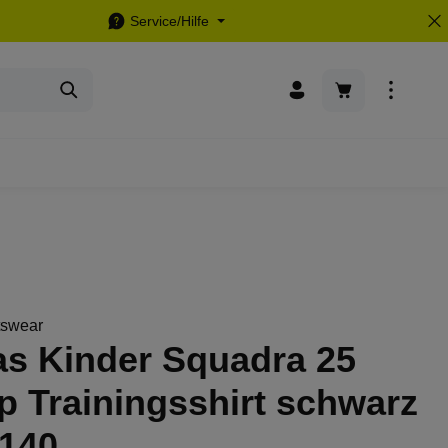
Service/Hilfe
Warenkorb enthä
tswear
as Kinder Squadra 25
p Trainingsshirt schwarz
 140