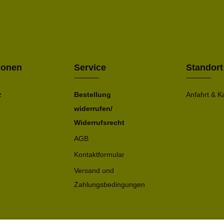
Ich h
Die mit ei
geno
einve
Bitte ge
ionen
Service
Standort
z
Bestellung
Anfahrt & K
widerrufen/
Widerrufsrecht
AGB
Kontaktformular
Versand und
Zahlungsbedingungen