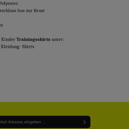
Polyester
erschluss bus zur Brust
em
e Kinder
Trainingsshirts
unter:
 Kleidung- Shirts
Adresse*