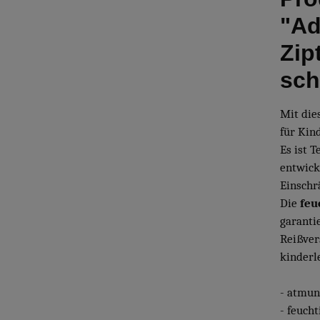
"Ad
Zip
sch
Mit die
für Kin
Es ist T
entwick
Einschr
Die
feu
garanti
Reißver
kinderl
- atmun
- feuch