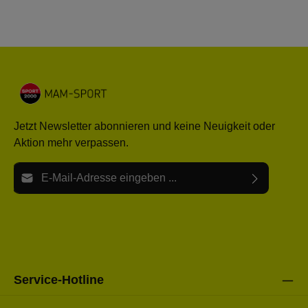
Jetzt Newsletter abonnieren und keine Neuigkeit oder
Aktion mehr verpassen.
E-Mail-Adresse*
Ich habe die
Datenschutzbestimmungen
zur Kenntnis
Die mit einem Stern (*) markierten Felder sind Pflichtfelder.
genommen und die
AGB
gelesen und bin mit ihnen
einverstanden.
Bitte gebe die oben abgebildeten Zeichen ein*
Service-Hotline