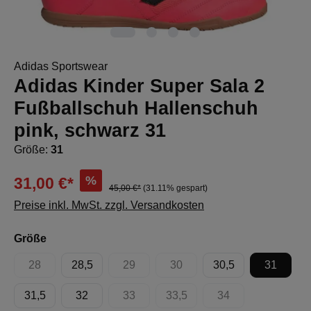
Adidas Sportswear
Adidas Kinder Super Sala 2
Fußballschuh Hallenschuh
pink, schwarz 31
Größe:
31
%
31,00 €*
45,00 €*
(31.11% gespart)
Preise inkl. MwSt. zzgl. Versandkosten
auswählen
Größe
28
28,5
29
30
30,5
31
(Diese Option ist zurzeit nicht verfügbar.)
(Diese Option ist zurzeit nicht verfügbar.)
(Diese Option ist zurzeit nicht 
31,5
32
33
33,5
34
(Diese Option ist zurzeit nicht verfügbar.)
(Diese Option ist zurzeit nicht 
(Diese Option ist zur