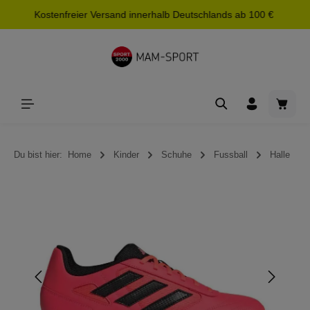
Kostenfreier Versand innerhalb Deutschlands ab 100 €
alt springen
Waren
Du bist hier:
Home
Kinder
Schuhe
Fussball
Halle
Bildergalerie überspringen