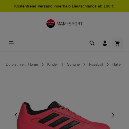
Kostenfreier Versand innerhalb Deutschlands ab 100 €
alt springen
Waren
Du bist hier:
Home
Kinder
Schuhe
Fussball
Halle
Bildergalerie überspringen