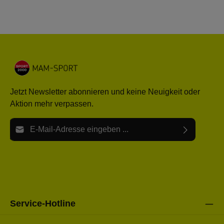
Jetzt Newsletter abonnieren und keine Neuigkeit oder
Aktion mehr verpassen.
E-Mail-Adresse*
Ich habe die
Datenschutzbestimmungen
zur Kenntnis
Die mit einem Stern (*) markierten Felder sind Pflichtfelder.
genommen und die
AGB
gelesen und bin mit ihnen
einverstanden.
Bitte gebe die oben abgebildeten Zeichen ein*
Service-Hotline