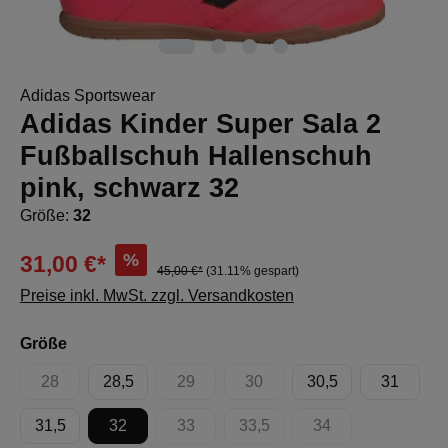
Adidas Sportswear
Adidas Kinder Super Sala 2
Fußballschuh Hallenschuh
pink, schwarz 32
Größe:
32
%
31,00 €*
45,00 €*
(31.11% gespart)
Preise inkl. MwSt. zzgl. Versandkosten
auswählen
Größe
28
28,5
29
30
30,5
31
(Diese Option ist zurzeit nicht verfügbar.)
(Diese Option ist zurzeit nicht verfügbar.)
(Diese Option ist zurzeit nicht 
31,5
32
33
33,5
34
(Diese Option ist zurzeit nicht verfügbar.)
(Diese Option ist zurzeit nicht 
(Diese Option ist zur