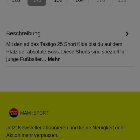
128
140
152
164
176
116
(Diese Option ist zurzeit nicht verfügbar.)
(Diese Option ist zur
(Diese Op
Beschreibung
Mit den adidas Tastigo 25 Short Kids bist du auf dem
Platz der absolute Boss. Diese Shorts sind speziell für
junge Fußballer…
Mehr
Jetzt Newsletter abonnieren und keine Neuigkeit oder
Aktion mehr verpassen.