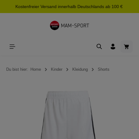
Kostenfreier Versand innerhalb Deutschlands ab 100 €
alt springen
Waren
Du bist hier:
Home
Kinder
Kleidung
Shorts
Bildergalerie überspringen