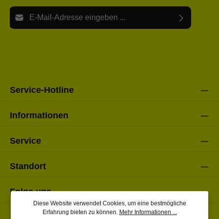
E-Mail-Adresse*
Ich habe die
Datenschutzbestimmungen
zur Kenntnis
Die mit einem Stern (*) markierten Felder sind Pflichtfelder.
genommen und die
AGB
gelesen und bin mit ihnen
einverstanden.
Bitte gebe die oben abgebildeten Zeichen ein*
Service-Hotline
Informationen
Service
Standort
Folge uns
Diese Website verwendet Cookies, um eine bestmögliche
Erfahrung bieten zu können.
Mehr Informationen ...