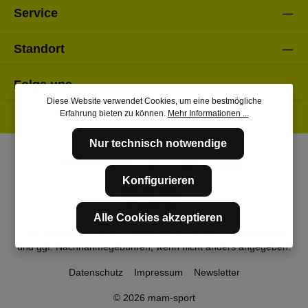
Service
Standort
Folge uns
Diese Website verwendet Cookies, um eine bestmögliche
Erfahrung bieten zu können.
Mehr Informationen ...
Nur technisch notwendige
Konfigurieren
Alle Cookies akzeptieren
* Alle Preise inkl. gesetzl. Mehrwertsteuer zzgl.
Versandkosten
und ggf. Nachnahmegebühren, wenn nicht anders angegeben.
Datenschutz
Impressum
Newsletter
© 2026 mam-sport