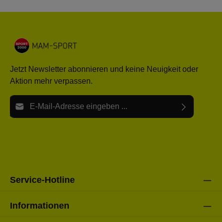
Jetzt Newsletter abonnieren und keine Neuigkeit oder
Aktion mehr verpassen.
E-Mail-Adresse*
Ich habe die
Datenschutzbestimmungen
zur Kenntnis
Die mit einem Stern (*) markierten Felder sind Pflichtfelder.
genommen und die
AGB
gelesen und bin mit ihnen
einverstanden.
Bitte gebe die oben abgebildeten Zeichen ein*
Service-Hotline
Informationen