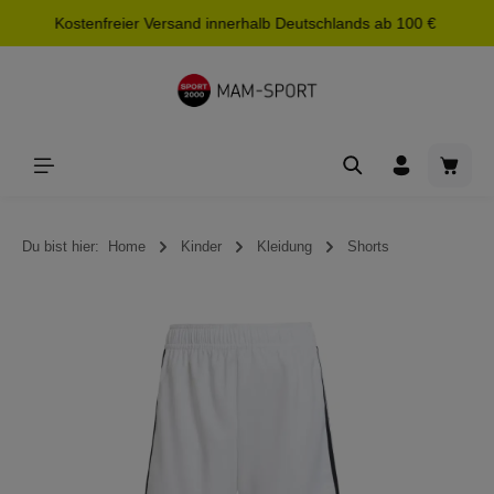
Kostenfreier Versand innerhalb Deutschlands ab 100 €
alt springen
Waren
Du bist hier:
Home
Kinder
Kleidung
Shorts
Bildergalerie überspringen