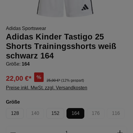
Adidas Sportswear
Adidas Kinder Tastigo 25
Shorts Trainingsshorts weiß
schwarz 164
Größe:
164
%
22,00 €*
25,00 €*
(12% gespart)
Preise inkl. MwSt. zzgl. Versandkosten
auswählen
Größe
128
140
152
164
176
116
(Diese Option ist zurzeit nicht verfügbar.)
(Diese Option ist zur
(Diese Op
Produkt Anzahl: Gib den gewünschten Wert e