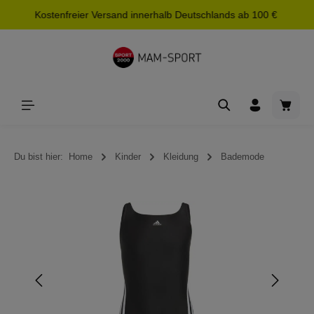
Kostenfreier Versand innerhalb Deutschlands ab 100 €
alt springen
Waren
Du bist hier:
Home
Kinder
Kleidung
Bademode
Bildergalerie überspringen