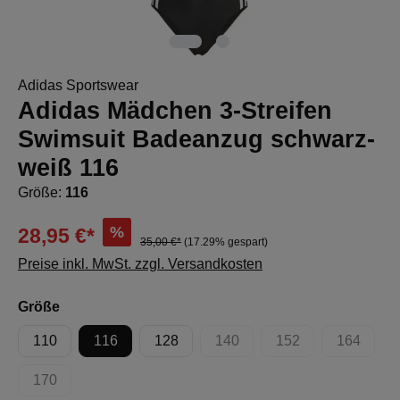
Adidas Sportswear
Adidas Mädchen 3-Streifen
Swimsuit Badeanzug schwarz-
weiß 116
Größe:
116
%
28,95 €*
35,00 €*
(17.29% gespart)
Preise inkl. MwSt. zzgl. Versandkosten
auswählen
Größe
110
116
128
140
152
164
(Diese Option ist zurzeit nicht 
(Diese Option ist zur
(Diese Op
170
(Diese Option ist zurzeit nicht verfügbar.)