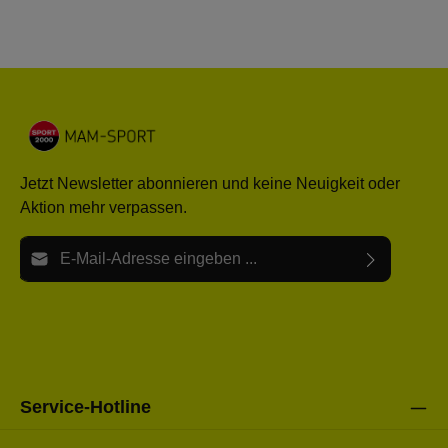
Jetzt Newsletter abonnieren und keine Neuigkeit oder
Aktion mehr verpassen.
E-Mail-Adresse*
Ich habe die
Datenschutzbestimmungen
zur Kenntnis
Die mit einem Stern (*) markierten Felder sind Pflichtfelder.
genommen und die
AGB
gelesen und bin mit ihnen
einverstanden.
Bitte gebe die oben abgebildeten Zeichen ein*
Service-Hotline