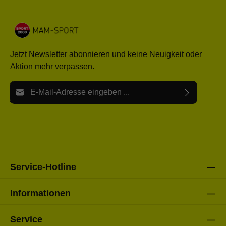
Jetzt Newsletter abonnieren und keine Neuigkeit oder
Aktion mehr verpassen.
E-Mail-Adresse*
Ich habe die
Datenschutzbestimmungen
zur Kenntnis
Die mit einem Stern (*) markierten Felder sind Pflichtfelder.
genommen und die
AGB
gelesen und bin mit ihnen
einverstanden.
Bitte gebe die oben abgebildeten Zeichen ein*
Service-Hotline
Informationen
Service