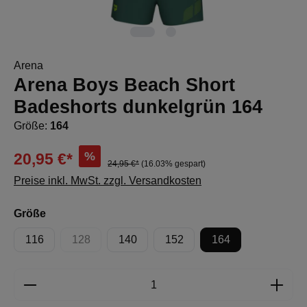
Arena
Arena Boys Beach Short
Badeshorts dunkelgrün 164
Größe:
164
%
20,95 €*
24,95 €*
(16.03% gespart)
Preise inkl. MwSt. zzgl. Versandkosten
auswählen
Größe
116
128
140
152
164
(Diese Option ist zurzeit nicht verfügbar.)
Produkt Anzahl: Gib den gewünschten Wert e