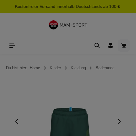
Kostenfreier Versand innerhalb Deutschlands ab 100 €
alt springen
Waren
Du bist hier:
Home
Kinder
Kleidung
Bademode
Bildergalerie überspringen