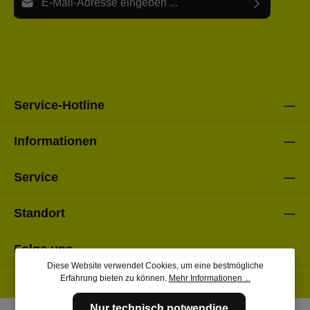
Ich habe die
Datenschutzbestimmungen
zur Kenntnis
Die mit einem Stern (*) markierten Felder sind Pflichtfelder.
genommen und die
AGB
gelesen und bin mit ihnen
einverstanden.
Bitte gebe die oben abgebildeten Zeichen ein*
Service-Hotline
Informationen
Service
Standort
Folge uns
Diese Website verwendet Cookies, um eine bestmögliche
Erfahrung bieten zu können.
Mehr Informationen ...
Nur technisch notwendige