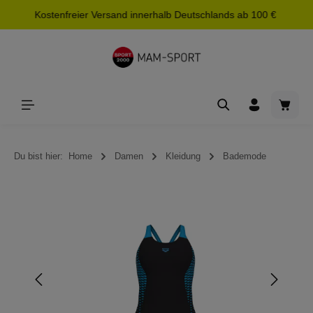
Kostenfreier Versand innerhalb Deutschlands ab 100 €
alt springen
Waren
Du bist hier:
Home
Damen
Kleidung
Bademode
Bildergalerie überspringen