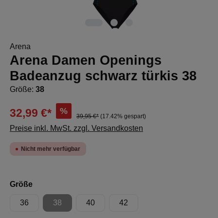
Arena
Arena Damen Openings
Badeanzug schwarz türkis 38
Größe:
38
%
32,99 €*
39,95 €*
(17.42% gespart)
Preise inkl. MwSt. zzgl. Versandkosten
Nicht mehr verfügbar
auswählen
Größe
36
38
40
42
(Diese Option ist zurzeit nicht verfügbar.)