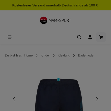
Kostenfreier Versand innerhalb Deutschlands ab 100 €
alt springen
Waren
Du bist hier:
Home
Kinder
Kleidung
Bademode
Bildergalerie überspringen