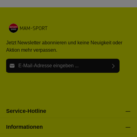
Jetzt Newsletter abonnieren und keine Neuigkeit oder
Aktion mehr verpassen.
E-Mail-Adresse*
Ich habe die
Datenschutzbestimmungen
zur Kenntnis
Die mit einem Stern (*) markierten Felder sind Pflichtfelder.
genommen und die
AGB
gelesen und bin mit ihnen
einverstanden.
Bitte gebe die oben abgebildeten Zeichen ein*
Service-Hotline
Informationen