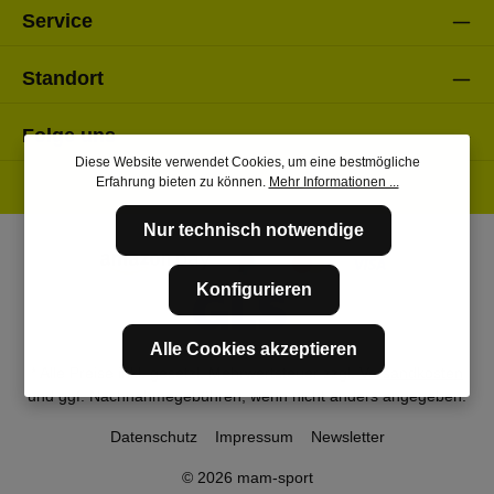
Service
Standort
Folge uns
Diese Website verwendet Cookies, um eine bestmögliche
Erfahrung bieten zu können.
Mehr Informationen ...
Nur technisch notwendige
Konfigurieren
Alle Cookies akzeptieren
* Alle Preise inkl. gesetzl. Mehrwertsteuer zzgl.
Versandkosten
und ggf. Nachnahmegebühren, wenn nicht anders angegeben.
Datenschutz
Impressum
Newsletter
© 2026 mam-sport