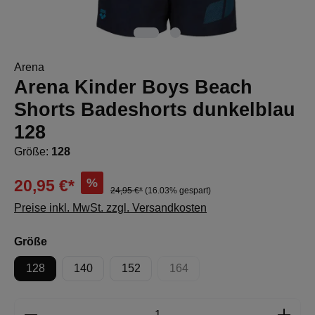
Arena
Arena Kinder Boys Beach
Shorts Badeshorts dunkelblau
128
Größe:
128
%
20,95 €*
24,95 €*
(16.03% gespart)
Preise inkl. MwSt. zzgl. Versandkosten
auswählen
Größe
128
140
152
164
(Diese Option ist zurzeit nicht 
Produkt Anzahl: Gib den gewünschten Wert e