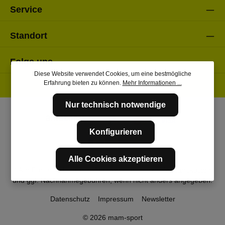
Service
Standort
Folge uns
Diese Website verwendet Cookies, um eine bestmögliche
Erfahrung bieten zu können.
Mehr Informationen ...
Nur technisch notwendige
Konfigurieren
Alle Cookies akzeptieren
* Alle Preise inkl. gesetzl. Mehrwertsteuer zzgl.
Versandkosten
und ggf. Nachnahmegebühren, wenn nicht anders angegeben.
Datenschutz
Impressum
Newsletter
© 2026 mam-sport