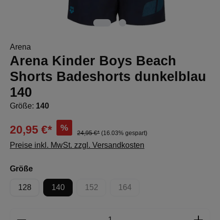
Arena
Arena Kinder Boys Beach
Shorts Badeshorts dunkelblau
140
Größe:
140
%
20,95 €*
24,95 €*
(16.03% gespart)
Preise inkl. MwSt. zzgl. Versandkosten
auswählen
Größe
128
140
152
164
(Diese Option ist zurzeit nicht verfügbar.)
(Diese Option ist zurzeit nicht 
Produkt Anzahl: Gib den gewünschten Wert e