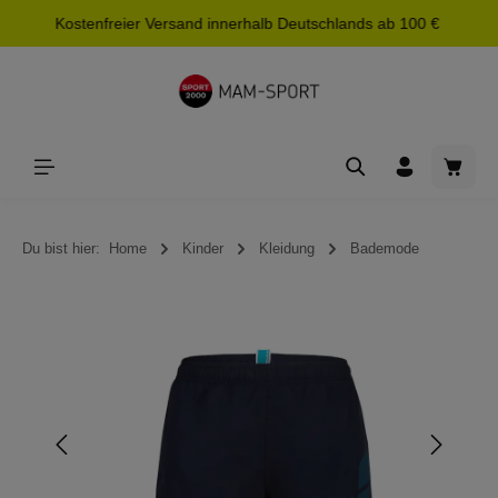
Kostenfreier Versand innerhalb Deutschlands ab 100 €
alt springen
Waren
Du bist hier:
Home
Kinder
Kleidung
Bademode
Bildergalerie überspringen