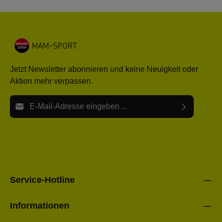
Jetzt Newsletter abonnieren und keine Neuigkeit oder
Aktion mehr verpassen.
E-Mail-Adresse*
Ich habe die
Datenschutzbestimmungen
zur Kenntnis
Die mit einem Stern (*) markierten Felder sind Pflichtfelder.
genommen und die
AGB
gelesen und bin mit ihnen
einverstanden.
Bitte gebe die oben abgebildeten Zeichen ein*
Service-Hotline
Informationen