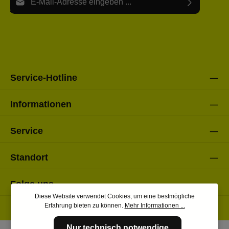
Ich habe die
Datenschutzbestimmungen
zur Kenntnis
Die mit einem Stern (*) markierten Felder sind Pflichtfelder.
genommen und die
AGB
gelesen und bin mit ihnen
einverstanden.
Bitte gebe die oben abgebildeten Zeichen ein*
Service-Hotline
Informationen
Service
Standort
Folge uns
Diese Website verwendet Cookies, um eine bestmögliche
Erfahrung bieten zu können.
Mehr Informationen ...
Nur technisch notwendige