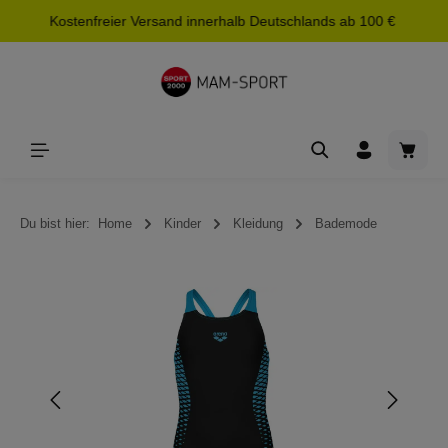
Kostenfreier Versand innerhalb Deutschlands ab 100 €
alt springen
Waren
Du bist hier:
Home
Kinder
Kleidung
Bademode
Bildergalerie überspringen