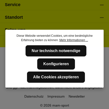
Service
Standort
Folge uns
Diese Website verwendet Cookies, um eine bestmögliche
Erfahrung bieten zu können.
Mehr Informationen ...
Nur technisch notwendige
Konfigurieren
Alle Cookies akzeptieren
* Alle Preise inkl. gesetzl. Mehrwertsteuer zzgl.
Versandkosten
und ggf. Nachnahmegebühren, wenn nicht anders angegeben.
Datenschutz
Impressum
Newsletter
© 2026 mam-sport