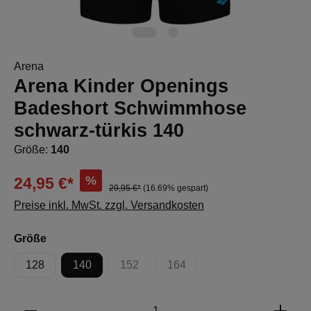
Arena
Arena Kinder Openings
Badeshort Schwimmhose
schwarz-türkis 140
Größe:
140
%
24,95 €*
29,95 €*
(16.69% gespart)
Preise inkl. MwSt. zzgl. Versandkosten
auswählen
Größe
128
140
152
164
(Diese Option ist zurzeit nicht verfügbar.)
(Diese Option ist zurzeit nicht 
Produkt Anzahl: Gib den gewünschten Wert e