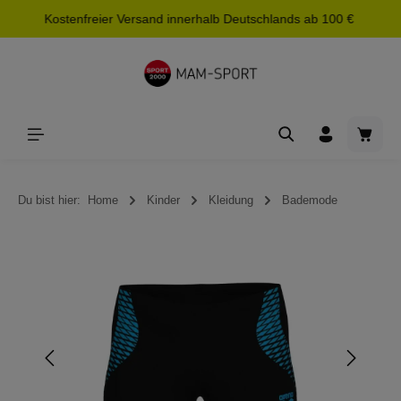
Kostenfreier Versand innerhalb Deutschlands ab 100 €
alt springen
Waren
Du bist hier:
Home
Kinder
Kleidung
Bademode
Bildergalerie überspringen