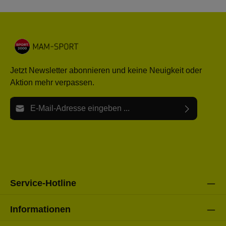
Jetzt Newsletter abonnieren und keine Neuigkeit oder
Aktion mehr verpassen.
E-Mail-Adresse*
Ich habe die
Datenschutzbestimmungen
zur Kenntnis
Die mit einem Stern (*) markierten Felder sind Pflichtfelder.
genommen und die
AGB
gelesen und bin mit ihnen
einverstanden.
Bitte gebe die oben abgebildeten Zeichen ein*
Service-Hotline
Informationen