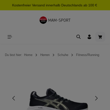
Kostenfreier Versand innerhalb Deutschlands ab 100 €
alt springen
Waren
Du bist hier:
Home
Herren
Schuhe
Fitness/Running
Bildergalerie überspringen