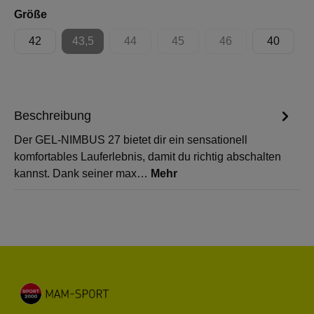
auswählen
Größe
42
43,5
44
45
46
40
(Diese Option ist zurzeit nicht verfügbar.)
(Diese Option ist zurzeit nicht verfügbar.)
(Diese Option ist zurzeit nicht 
(Diese Option ist zur
Beschreibung
Der GEL-NIMBUS 27 bietet dir ein sensationell
komfortables Lauferlebnis, damit du richtig abschalten
kannst. Dank seiner max…
Mehr