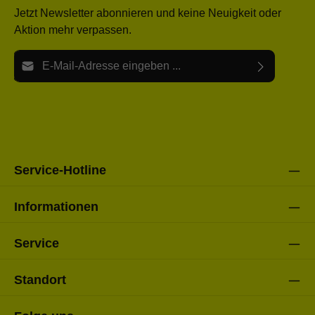
Jetzt Newsletter abonnieren und keine Neuigkeit oder
Aktion mehr verpassen.
E-Mail-Adresse*
Ich habe die
Datenschutzbestimmungen
zur Kenntnis
Die mit einem Stern (*) markierten Felder sind Pflichtfelder.
genommen und die
AGB
gelesen und bin mit ihnen
einverstanden.
Bitte gebe die oben abgebildeten Zeichen ein*
Service-Hotline
Informationen
Service
Standort