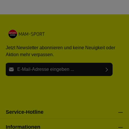
Jetzt Newsletter abonnieren und keine Neuigkeit oder
Aktion mehr verpassen.
E-Mail-Adresse*
Ich habe die
Datenschutzbestimmungen
zur Kenntnis
Die mit einem Stern (*) markierten Felder sind Pflichtfelder.
genommen und die
AGB
gelesen und bin mit ihnen
einverstanden.
Bitte gebe die oben abgebildeten Zeichen ein*
Service-Hotline
Informationen