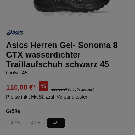
Asics Herren Gel- Sonoma 8
GTX wasserdichter
Traillaufschuh schwarz 45
Größe:
45
%
110,00 €*
120,00 €*
(8.33% gespart)
Preise inkl. MwSt. zzgl. Versandkosten
auswählen
Größe
42,5
43,5
45
(Diese Option ist zurzeit nicht verfügbar.)
(Diese Option ist zurzeit nicht verfügbar.)