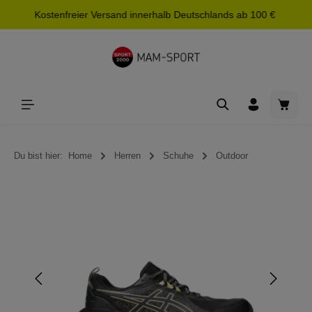
Kostenfreier Versand innerhalb Deutschlands ab 100 €
alt springen
Waren
Du bist hier:
Home
Herren
Schuhe
Outdoor
Bildergalerie überspringen