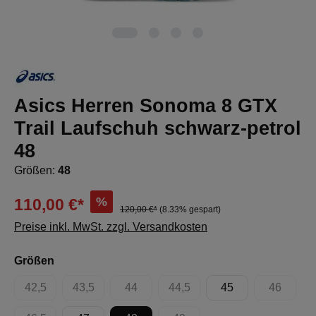
Asics Herren Sonoma 8 GTX
Trail Laufschuh schwarz-petrol
48
Größen:
48
%
110,00 €*
120,00 €*
(8.33% gespart)
Preise inkl. MwSt. zzgl. Versandkosten
auswählen
Größen
42,5
43,5
44
44,5
45
46
(Diese Option ist zurzeit nicht verfügbar.)
(Diese Option ist zurzeit nicht verfügbar.)
(Diese Option ist zurzeit nicht verfügbar.)
(Diese Option ist zurzeit nicht 
(Diese Op