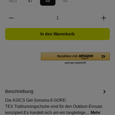
46,5
47
48
49
(Diese Option ist zurzeit nicht verfügbar.)
(Diese Option ist zurzeit nicht 
Produkt Anzahl: Gib den gewünschten Wert e
In den Warenkorb
Beschreibung
Die ASICS Gel-Sonoma 8 GORE-
TEX Trailrunningschuhe sind für den Outdoor-Einsatz
konzipiert.Es handelt sich um ein langlebige…
Mehr