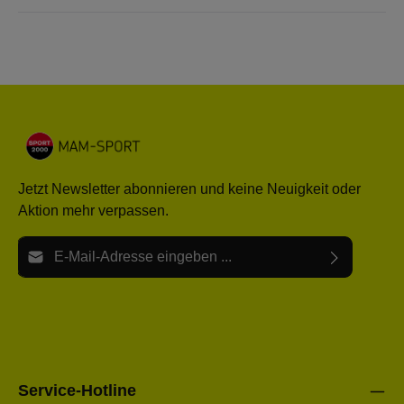
Jetzt Newsletter abonnieren und keine Neuigkeit oder
Aktion mehr verpassen.
E-Mail-Adresse*
Ich habe die
Datenschutzbestimmungen
zur Kenntnis
Die mit einem Stern (*) markierten Felder sind Pflichtfelder.
genommen und die
AGB
gelesen und bin mit ihnen
einverstanden.
Bitte gebe die oben abgebildeten Zeichen ein*
Service-Hotline