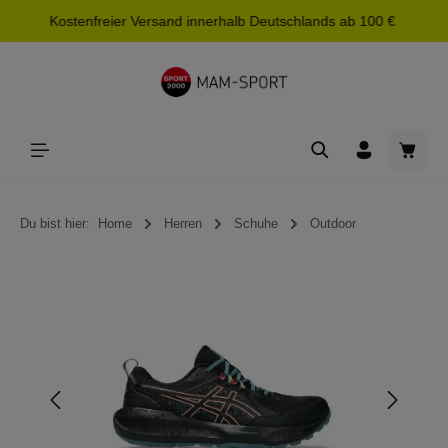
Kostenfreier Versand innerhalb Deutschlands ab 100 €
alt springen
Waren
Du bist hier:
Home
Herren
Schuhe
Outdoor
Bildergalerie überspringen