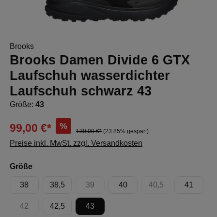
Brooks
Brooks Damen Divide 6 GTX
Laufschuh wasserdichter
Laufschuh schwarz 43
Größe:
43
%
99,00 €*
130,00 €*
(23.85% gespart)
Preise inkl. MwSt. zzgl. Versandkosten
auswählen
Größe
38
38,5
39
40
40,5
41
(Diese Option ist zurzeit nicht verfügbar.)
(Diese Option ist zur
42
42,5
43
(Diese Option ist zurzeit nicht verfügbar.)