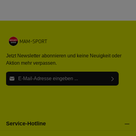
Jetzt Newsletter abonnieren und keine Neuigkeit oder
Aktion mehr verpassen.
E-Mail-Adresse*
Ich habe die
Datenschutzbestimmungen
zur Kenntnis
Die mit einem Stern (*) markierten Felder sind Pflichtfelder.
genommen und die
AGB
gelesen und bin mit ihnen
einverstanden.
Bitte gebe die oben abgebildeten Zeichen ein*
Service-Hotline