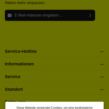
Aktion mehr verpassen.
E-Mail-Adresse*
Ich habe die
Datenschutzbestimmungen
zur Kenntnis
Die mit einem Stern (*) markierten Felder sind Pflichtfelder.
genommen und die
AGB
gelesen und bin mit ihnen
einverstanden.
Bitte gebe die oben abgebildeten Zeichen ein*
Service-Hotline
Informationen
Service
Standort
Folge uns
Diese Website verwendet Cookies, um eine bestmögliche