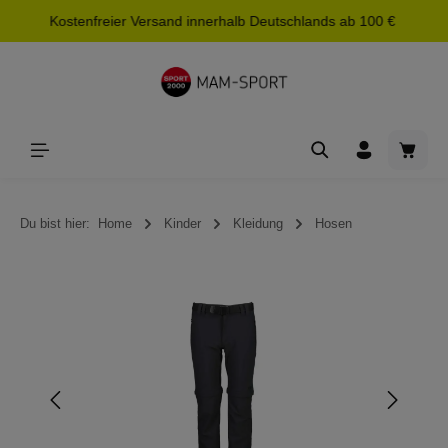
Kostenfreier Versand innerhalb Deutschlands ab 100 €
alt springen
Waren
Du bist hier:
Home
Kinder
Kleidung
Hosen
Bildergalerie überspringen