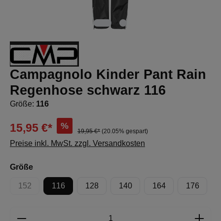
Campagnolo Kinder Pant Rain
Regenhose schwarz 116
Größe:
116
%
15,95 €*
19,95 €*
(20.05% gespart)
Preise inkl. MwSt. zzgl. Versandkosten
auswählen
Größe
152
116
128
140
164
176
(Diese Option ist zurzeit nicht verfügbar.)
Produkt Anzahl: Gib den gewünschten Wert e