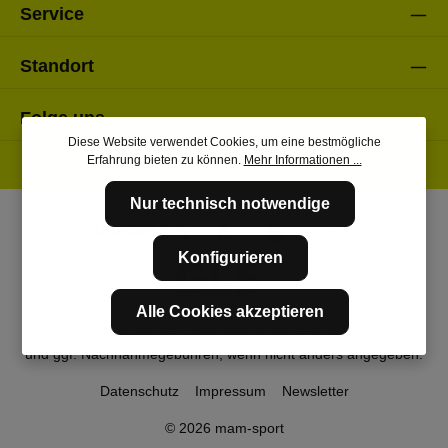
Service
Standort
Folge uns
Diese Website verwendet Cookies, um eine bestmögliche
Erfahrung bieten zu können.
Mehr Informationen ...
Nur technisch notwendige
Konfigurieren
Alle Cookies akzeptieren
* Alle Preise inkl. gesetzl. Mehrwertsteuer zzgl.
Versandkosten
und ggf. Nachnahmegebühren, wenn nicht anders angegeben.
Datenschutz
Impressum
Newsletter
© 2026 mam-sport