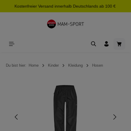
Kostenfreier Versand innerhalb Deutschlands ab 100 €
alt springen
Waren
Du bist hier:
Home
Kinder
Kleidung
Hosen
Bildergalerie überspringen