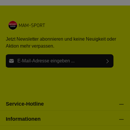
Jetzt Newsletter abonnieren und keine Neuigkeit oder
Aktion mehr verpassen.
E-Mail-Adresse*
Ich habe die
Datenschutzbestimmungen
zur Kenntnis
Die mit einem Stern (*) markierten Felder sind Pflichtfelder.
genommen und die
AGB
gelesen und bin mit ihnen
einverstanden.
Bitte gebe die oben abgebildeten Zeichen ein*
Service-Hotline
Informationen