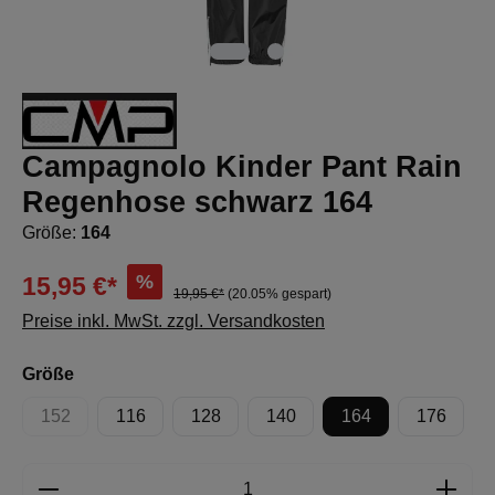
Campagnolo Kinder Pant Rain
Regenhose schwarz 164
Größe:
164
%
15,95 €*
19,95 €*
(20.05% gespart)
Preise inkl. MwSt. zzgl. Versandkosten
auswählen
Größe
152
116
128
140
164
176
(Diese Option ist zurzeit nicht verfügbar.)
Produkt Anzahl: Gib den gewünschten Wert e