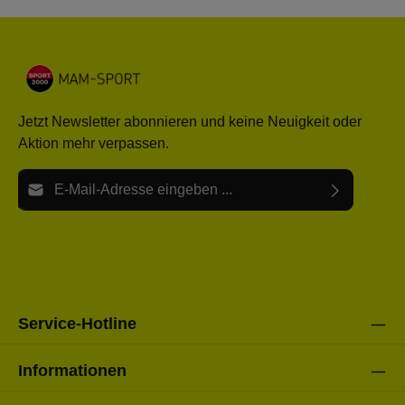
Jetzt Newsletter abonnieren und keine Neuigkeit oder
Aktion mehr verpassen.
E-Mail-Adresse*
Ich habe die
Datenschutzbestimmungen
zur Kenntnis
Die mit einem Stern (*) markierten Felder sind Pflichtfelder.
genommen und die
AGB
gelesen und bin mit ihnen
einverstanden.
Bitte gebe die oben abgebildeten Zeichen ein*
Service-Hotline
Informationen