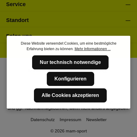
Service
Standort
Folge uns
Diese Website verwendet Cookies, um eine bestmögliche
Erfahrung bieten zu können.
Mehr Informationen ...
Nur technisch notwendige
Konfigurieren
Alle Cookies akzeptieren
* Alle Preise inkl. gesetzl. Mehrwertsteuer zzgl.
Versandkosten
und ggf. Nachnahmegebühren, wenn nicht anders angegeben.
Datenschutz
Impressum
Newsletter
© 2026 mam-sport