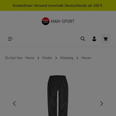
Kostenfreier Versand innerhalb Deutschlands ab 100 €
alt springen
Waren
Du bist hier:
Home
Kinder
Kleidung
Hosen
Bildergalerie überspringen