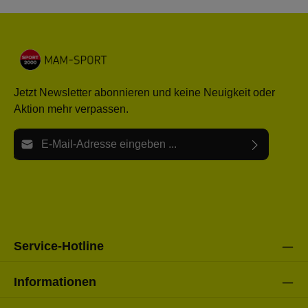
Jetzt Newsletter abonnieren und keine Neuigkeit oder
Aktion mehr verpassen.
E-Mail-Adresse*
Ich habe die
Datenschutzbestimmungen
zur Kenntnis
Die mit einem Stern (*) markierten Felder sind Pflichtfelder.
genommen und die
AGB
gelesen und bin mit ihnen
einverstanden.
Bitte gebe die oben abgebildeten Zeichen ein*
Service-Hotline
Informationen