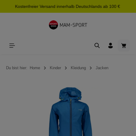
Kostenfreier Versand innerhalb Deutschlands ab 100 €
alt springen
Waren
Du bist hier:
Home
Kinder
Kleidung
Jacken
Bildergalerie überspringen