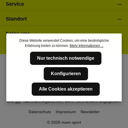
Service
Standort
Folge uns
Diese Website verwendet Cookies, um eine bestmögliche
Erfahrung bieten zu können.
Mehr Informationen ...
Nur technisch notwendige
Konfigurieren
Alle Cookies akzeptieren
* Alle Preise inkl. gesetzl. Mehrwertsteuer zzgl.
Versandkosten
und ggf. Nachnahmegebühren, wenn nicht anders angegeben.
Datenschutz
Impressum
Newsletter
© 2026 mam-sport