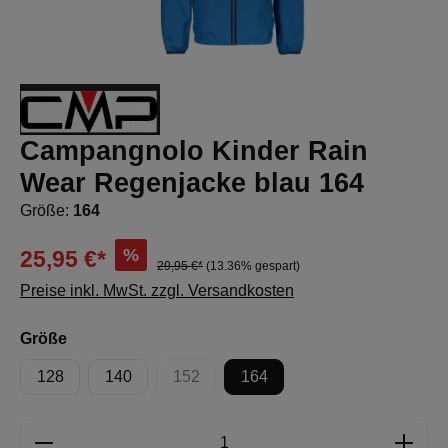
Campangnolo Kinder Rain
Wear Regenjacke blau 164
Größe:
164
%
25,95 €*
29,95 €*
(13.36% gespart)
Preise inkl. MwSt. zzgl. Versandkosten
auswählen
Größe
128
140
152
164
(Diese Option ist zurzeit nicht verfügbar.)
Produkt Anzahl: Gib den gewünschten Wert e