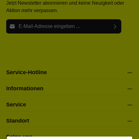
Jetzt Newsletter abonnieren und keine Neuigkeit oder
Aktion mehr verpassen.
E-Mail-Adresse*
Ich habe die
Datenschutzbestimmungen
zur Kenntnis
Die mit einem Stern (*) markierten Felder sind Pflichtfelder.
genommen und die
AGB
gelesen und bin mit ihnen
einverstanden.
Bitte gebe die oben abgebildeten Zeichen ein*
Service-Hotline
Informationen
Service
Standort
Folge uns