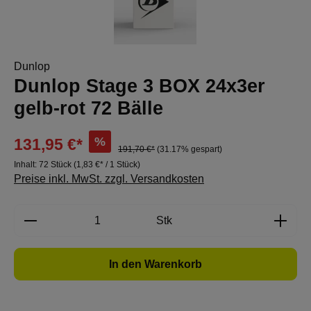
Dunlop
Dunlop Stage 3 BOX 24x3er
gelb-rot 72 Bälle
%
131,95 €*
191,70 €*
(31.17% gespart)
Inhalt:
72 Stück
(1,83 €* / 1 Stück)
Preise inkl. MwSt. zzgl. Versandkosten
Produkt Anzahl: Gib den gewünschten Wert e
Stk
In den Warenkorb