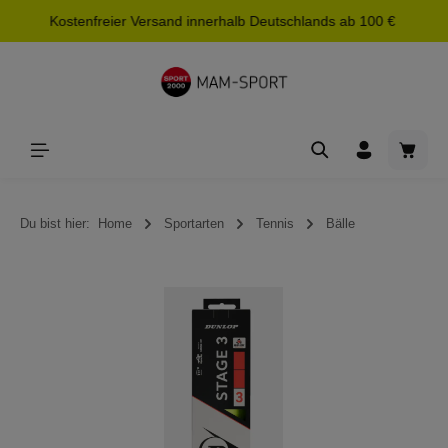
Kostenfreier Versand innerhalb Deutschlands ab 100 €
alt springen
Waren
Du bist hier:
Home
Sportarten
Tennis
Bälle
Bildergalerie überspringen