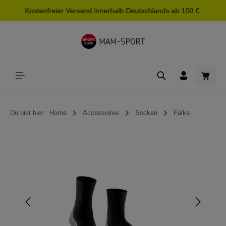
Kostenfreier Versand innerhalb Deutschlands ab 100 €
alt springen
Waren
Du bist hier:
Home
Accessoires
Socken
Falke
Bildergalerie überspringen