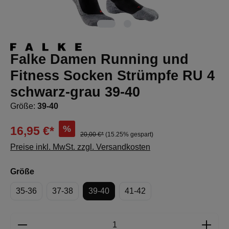
Falke Damen Running und
Fitness Socken Strümpfe RU 4
schwarz-grau 39-40
Größe:
39-40
%
16,95 €*
20,00 €*
(15.25% gespart)
Preise inkl. MwSt. zzgl. Versandkosten
auswählen
Größe
35-36
37-38
39-40
41-42
Produkt Anzahl: Gib den gewünschten Wert e