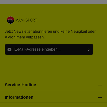
Jetzt Newsletter abonnieren und keine Neuigkeit oder
Aktion mehr verpassen.
E-Mail-Adresse*
Ich habe die
Datenschutzbestimmungen
zur Kenntnis
Die mit einem Stern (*) markierten Felder sind Pflichtfelder.
genommen und die
AGB
gelesen und bin mit ihnen
einverstanden.
Bitte gebe die oben abgebildeten Zeichen ein*
Service-Hotline
Informationen