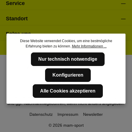
Service
Standort
Folge uns
Diese Website verwendet Cookies, um eine bestmögliche
Erfahrung bieten zu können.
Mehr Informationen ...
Nur technisch notwendige
Konfigurieren
Alle Cookies akzeptieren
* Alle Preise inkl. gesetzl. Mehrwertsteuer zzgl.
Versandkosten
und ggf. Nachnahmegebühren, wenn nicht anders angegeben.
Datenschutz
Impressum
Newsletter
© 2026 mam-sport