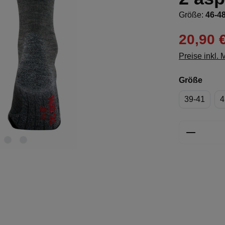
Größe:
46-4
20,90 
Preise inkl.
ausw
Größe
39-41
4
Produkt 