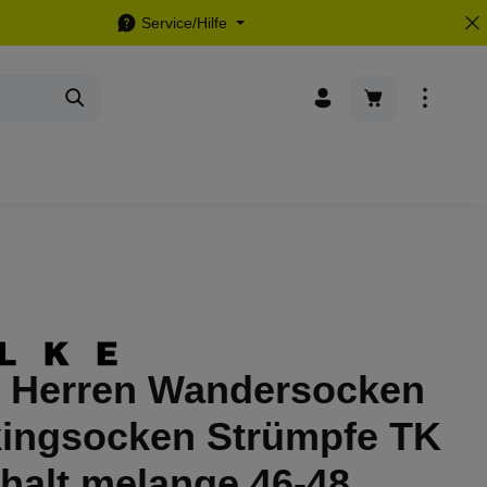
Service/Hilfe
Warenkorb enthä
e Herren Wandersocken
kingsocken Strümpfe TK
halt melange 46-48