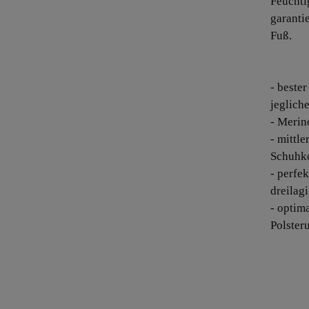
Feuchti
garanti
Fuß.
- beste
jeglich
- Merin
- mittl
Schuhk
- perfe
dreilag
- optim
Polster