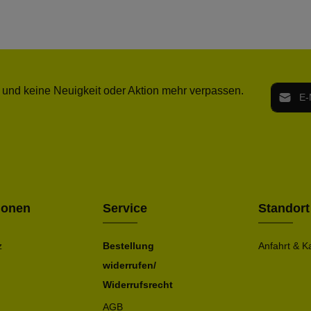
E-Mail-
 und keine Neuigkeit oder Aktion mehr verpassen.
Ich h
Die mit ei
geno
einve
Bitte ge
ionen
Service
Standort
z
Bestellung
Anfahrt & K
widerrufen/
Widerrufsrecht
AGB