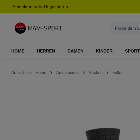
Anmelden
oder
Registrieren
springen
Zur Hauptnavigation springen
HOME
HERREN
DAMEN
KINDER
SPORT
Du bist hier:
Home
Accessoires
Socken
Falke
Bildergalerie überspringen