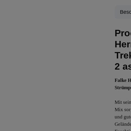
Besc
Pro
Her
Tre
2 a
Falke 
Strümp
Mit sei
Mix sor
und gut
Gelände