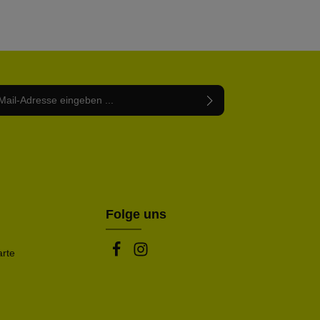
Adresse*
abe die
Datenschutzbestimmungen
zur Kenntnis
nem Stern (*) markierten Felder sind Pflichtfelder.
mmen und die
AGB
gelesen und bin mit ihnen
rstanden.
be die oben abgebildeten Zeichen ein*
Folge uns
arte