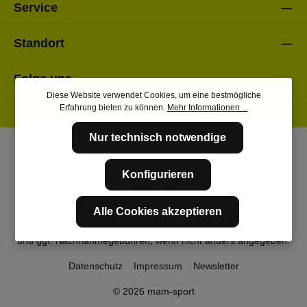
Service
Standort
Folge uns
Diese Website verwendet Cookies, um eine bestmögliche
Erfahrung bieten zu können.
Mehr Informationen ...
Nur technisch notwendige
Konfigurieren
Alle Cookies akzeptieren
* Alle Preise inkl. gesetzl. Mehrwertsteuer zzgl.
Versandkosten
und ggf. Nachnahmegebühren, wenn nicht anders angegeben.
Datenschutz
Impressum
Newsletter
© 2026 mam-sport