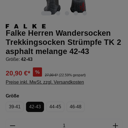
Falke Herren Wandersocken
Trekkingsocken Strümpfe TK 2
asphalt melange 42-43
Größe:
42-43
%
20,90 €*
27,00 €*
(22.59% gespart)
Preise inkl. MwSt. zzgl. Versandkosten
auswählen
Größe
39-41
42-43
44-45
46-48
Produkt Anzahl: Gib den gewünschten Wert e