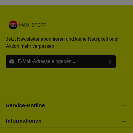
Jetzt Newsletter abonnieren und keine Neuigkeit oder
Aktion mehr verpassen.
E-Mail-Adresse*
Ich habe die
Datenschutzbestimmungen
zur Kenntnis
Die mit einem Stern (*) markierten Felder sind Pflichtfelder.
genommen und die
AGB
gelesen und bin mit ihnen
einverstanden.
Bitte gebe die oben abgebildeten Zeichen ein*
Service-Hotline
Informationen