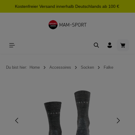
Kostenfreier Versand innerhalb Deutschlands ab 100 €
alt springen
Waren
Du bist hier:
Home
Accessoires
Socken
Falke
Bildergalerie überspringen