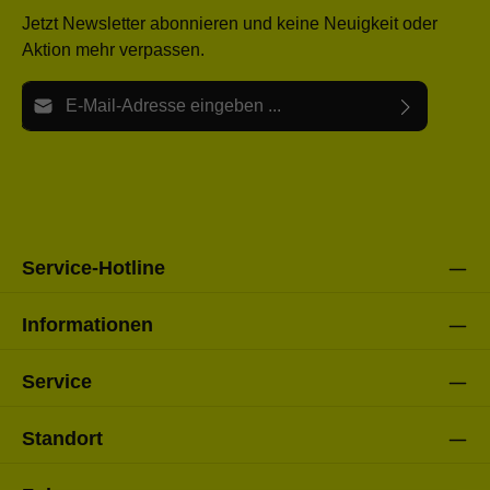
Jetzt Newsletter abonnieren und keine Neuigkeit oder
Aktion mehr verpassen.
E-Mail-Adresse*
Ich habe die
Datenschutzbestimmungen
zur Kenntnis
Die mit einem Stern (*) markierten Felder sind Pflichtfelder.
genommen und die
AGB
gelesen und bin mit ihnen
einverstanden.
Bitte gebe die oben abgebildeten Zeichen ein*
Service-Hotline
Informationen
Service
Standort