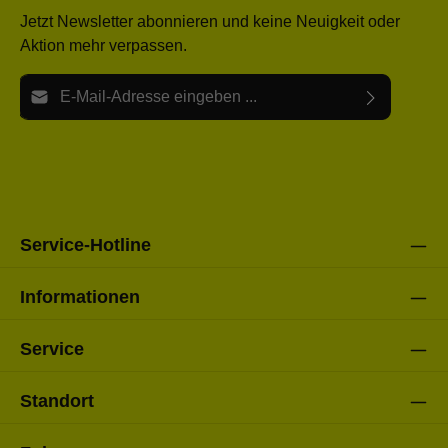
Jetzt Newsletter abonnieren und keine Neuigkeit oder
Aktion mehr verpassen.
E-Mail-Adresse*
Ich habe die
Datenschutzbestimmungen
zur Kenntnis
Die mit einem Stern (*) markierten Felder sind Pflichtfelder.
genommen und die
AGB
gelesen und bin mit ihnen
einverstanden.
Bitte gebe die oben abgebildeten Zeichen ein*
Service-Hotline
Informationen
Service
Standort