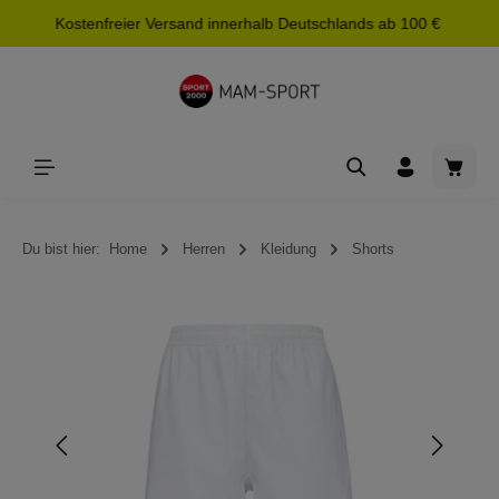
Kostenfreier Versand innerhalb Deutschlands ab 100 €
alt springen
Waren
Du bist hier:
Home
Herren
Kleidung
Shorts
Bildergalerie überspringen