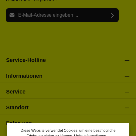
E-Mail-Adresse*
Ich habe die
Datenschutzbestimmungen
zur Kenntnis
Die mit einem Stern (*) markierten Felder sind Pflichtfelder.
genommen und die
AGB
gelesen und bin mit ihnen
einverstanden.
Bitte gebe die oben abgebildeten Zeichen ein*
Service-Hotline
Informationen
Service
Standort
Folge uns
Diese Website verwendet Cookies, um eine bestmögliche