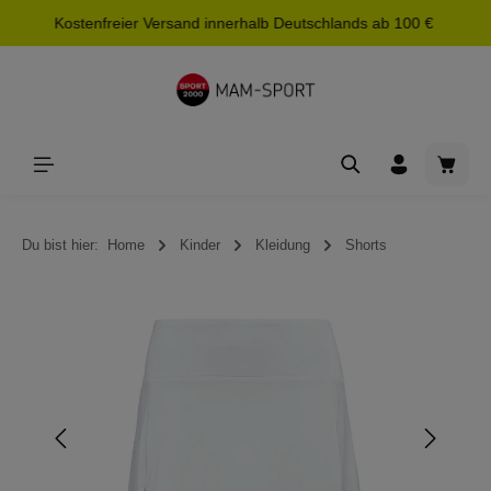
Kostenfreier Versand innerhalb Deutschlands ab 100 €
alt springen
Waren
Du bist hier:
Home
Kinder
Kleidung
Shorts
Bildergalerie überspringen