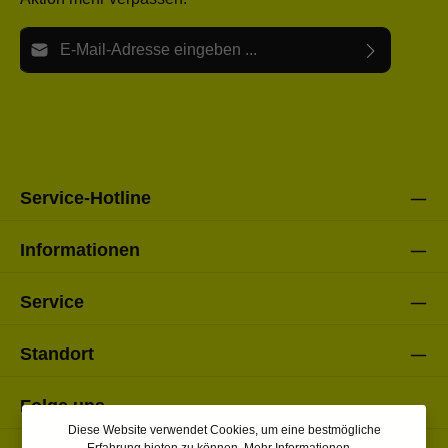
E-Mail-Adresse*
Ich habe die
Datenschutzbestimmungen
zur Kenntnis
Die mit einem Stern (*) markierten Felder sind Pflichtfelder.
genommen und die
AGB
gelesen und bin mit ihnen
einverstanden.
Bitte gebe die oben abgebildeten Zeichen ein*
Service-Hotline
Informationen
Service
Standort
Folge uns
Diese Website verwendet Cookies, um eine bestmögliche