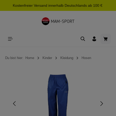
Kostenfreier Versand innerhalb Deutschlands ab 100 €
alt springen
Waren
Du bist hier:
Home
Kinder
Kleidung
Hosen
Bildergalerie überspringen