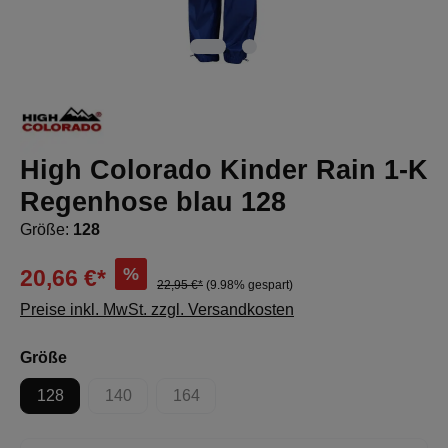
High Colorado Kinder Rain 1-K
Regenhose blau 128
Größe:
128
%
20,66 €*
22,95 €*
(9.98% gespart)
Preise inkl. MwSt. zzgl. Versandkosten
auswählen
Größe
128
140
164
(Diese Option ist zurzeit nicht verfügbar.)
(Diese Option ist zurzeit nicht verfügbar.)