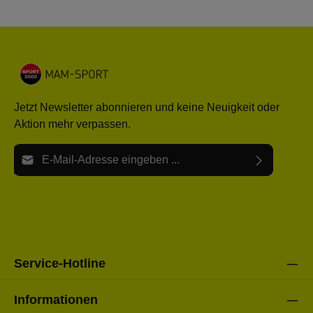
Jetzt Newsletter abonnieren und keine Neuigkeit oder
Aktion mehr verpassen.
E-Mail-Adresse*
Ich habe die
Datenschutzbestimmungen
zur Kenntnis
Die mit einem Stern (*) markierten Felder sind Pflichtfelder.
genommen und die
AGB
gelesen und bin mit ihnen
einverstanden.
Bitte gebe die oben abgebildeten Zeichen ein*
Service-Hotline
Informationen