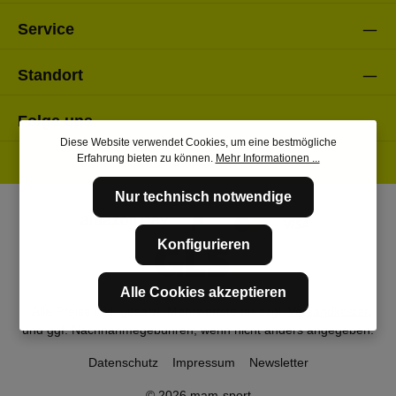
Service
Standort
Folge uns
Diese Website verwendet Cookies, um eine bestmögliche
Erfahrung bieten zu können.
Mehr Informationen ...
Nur technisch notwendige
Konfigurieren
Alle Cookies akzeptieren
* Alle Preise inkl. gesetzl. Mehrwertsteuer zzgl.
Versandkosten
und ggf. Nachnahmegebühren, wenn nicht anders angegeben.
Datenschutz
Impressum
Newsletter
© 2026 mam-sport