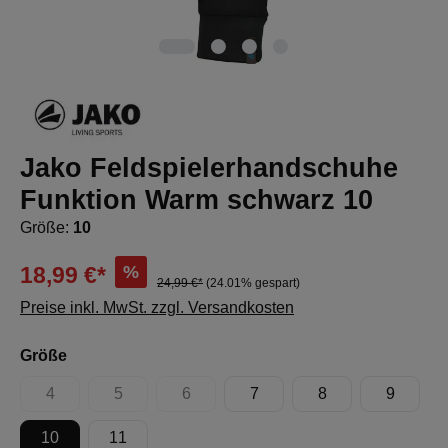
Jako Feldspielerhandschuhe
Funktion Warm schwarz 10
Größe:
10
%
18,99 €*
24,99 €*
(24.01% gespart)
Preise inkl. MwSt. zzgl. Versandkosten
auswählen
Größe
4
5
6
7
8
9
(Diese Option ist zurzeit nicht verfügbar.)
(Diese Option ist zurzeit nicht verfügbar.)
(Diese Option ist zurzeit nicht verfügbar.)
10
11