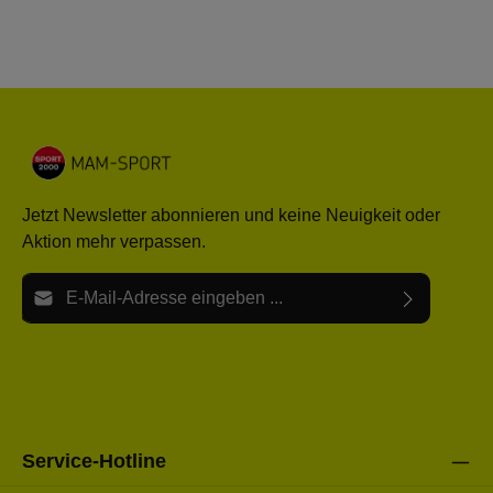
Jetzt Newsletter abonnieren und keine Neuigkeit oder
Aktion mehr verpassen.
E-Mail-Adresse*
Ich habe die
Datenschutzbestimmungen
zur Kenntnis
Die mit einem Stern (*) markierten Felder sind Pflichtfelder.
genommen und die
AGB
gelesen und bin mit ihnen
einverstanden.
Bitte gebe die oben abgebildeten Zeichen ein*
Service-Hotline