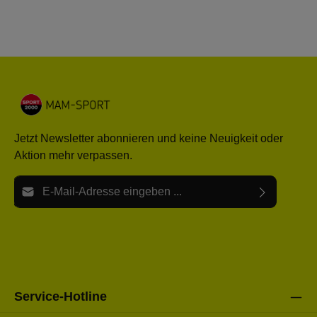
Jetzt Newsletter abonnieren und keine Neuigkeit oder
Aktion mehr verpassen.
E-Mail-Adresse*
Ich habe die
Datenschutzbestimmungen
zur Kenntnis
Die mit einem Stern (*) markierten Felder sind Pflichtfelder.
genommen und die
AGB
gelesen und bin mit ihnen
einverstanden.
Bitte gebe die oben abgebildeten Zeichen ein*
Service-Hotline