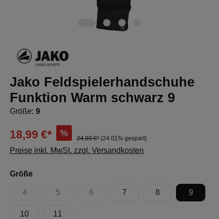
Jako Feldspielerhandschuhe
Funktion Warm schwarz 9
Größe:
9
%
18,99 €*
24,99 €*
(24.01% gespart)
Preise inkl. MwSt. zzgl. Versandkosten
auswählen
Größe
4
5
6
7
8
9
(Diese Option ist zurzeit nicht verfügbar.)
(Diese Option ist zurzeit nicht verfügbar.)
(Diese Option ist zurzeit nicht verfügbar.)
10
11