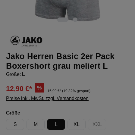
Jako Herren Basic 2er Pack
Boxershort grau meliert L
Größe:
L
%
12,90 €*
15,99 €*
(19.32% gespart)
Preise inkl. MwSt. zzgl. Versandkosten
auswählen
Größe
S
M
L
XL
XXL
(Diese Option ist zur