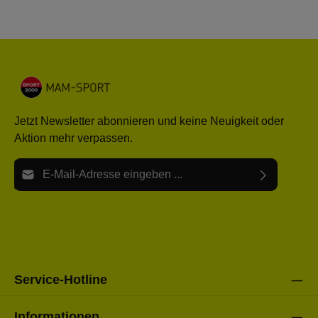
Jetzt Newsletter abonnieren und keine Neuigkeit oder
Aktion mehr verpassen.
E-Mail-Adresse*
Ich habe die
Datenschutzbestimmungen
zur Kenntnis
Die mit einem Stern (*) markierten Felder sind Pflichtfelder.
genommen und die
AGB
gelesen und bin mit ihnen
einverstanden.
Bitte gebe die oben abgebildeten Zeichen ein*
Service-Hotline
Informationen