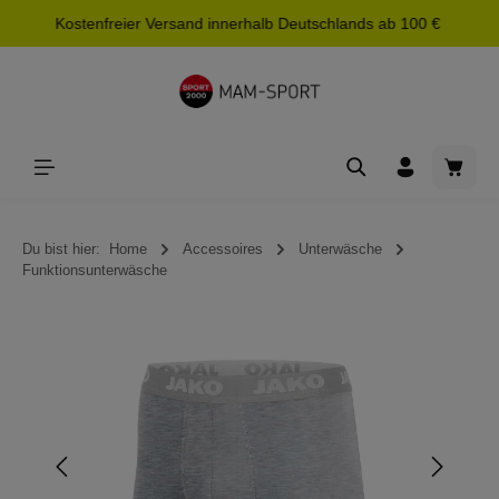
Kostenfreier Versand innerhalb Deutschlands ab 100 €
alt springen
Waren
Du bist hier:
Home
Accessoires
Unterwäsche
Funktionsunterwäsche
Bildergalerie überspringen