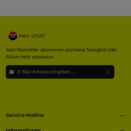
Jetzt Newsletter abonnieren und keine Neuigkeit oder
Aktion mehr verpassen.
E-Mail-Adresse*
Ich habe die
Datenschutzbestimmungen
zur Kenntnis
Die mit einem Stern (*) markierten Felder sind Pflichtfelder.
genommen und die
AGB
gelesen und bin mit ihnen
einverstanden.
Bitte gebe die oben abgebildeten Zeichen ein*
Service-Hotline
Informationen