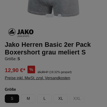
Jako Herren Basic 2er Pack
Boxershort grau meliert S
Größe:
S
%
12,90 €*
15,99 €*
(19.32% gespart)
Preise inkl. MwSt. zzgl. Versandkosten
auswählen
Größe
S
M
L
XL
XXL
(Diese Option ist zur