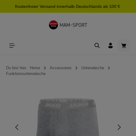
Kostenfreier Versand innerhalb Deutschlands ab 100 €
alt springen
Waren
Du bist hier:
Home
Accessoires
Unterwäsche
Funktionsunterwäsche
Bildergalerie überspringen