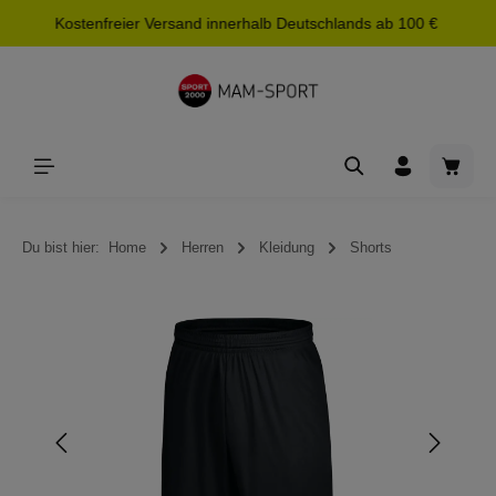
Kostenfreier Versand innerhalb Deutschlands ab 100 €
alt springen
Waren
Du bist hier:
Home
Herren
Kleidung
Shorts
Bildergalerie überspringen