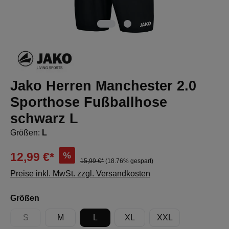
Jako Herren Manchester 2.0
Sporthose Fußballhose
schwarz L
Größen:
L
%
12,99 €*
15,99 €*
(18.76% gespart)
Preise inkl. MwSt. zzgl. Versandkosten
auswählen
Größen
S
M
L
XL
XXL
(Diese Option ist zurzeit nicht verfügbar.)