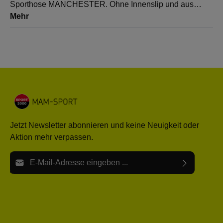
Sporthose MANCHESTER. Ohne Innenslip und aus…
Mehr
Jetzt Newsletter abonnieren und keine Neuigkeit oder
Aktion mehr verpassen.
E-Mail-Adresse*
Ich habe die
Datenschutzbestimmungen
zur Kenntnis
Die mit einem Stern (*) markierten Felder sind Pflichtfelder.
genommen und die
AGB
gelesen und bin mit ihnen
einverstanden.
Bitte gebe die oben abgebildeten Zeichen ein*