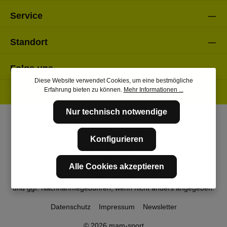
Service
Standort
Folge uns
Diese Website verwendet Cookies, um eine bestmögliche
Erfahrung bieten zu können.
Mehr Informationen ...
Nur technisch notwendige
Konfigurieren
Alle Cookies akzeptieren
* Alle Preise inkl. gesetzl. Mehrwertsteuer zzgl.
Versandkosten
und ggf. Nachnahmegebühren, wenn nicht anders angegeben.
Datenschutz
Impressum
Newsletter
© 2026 mam-sport