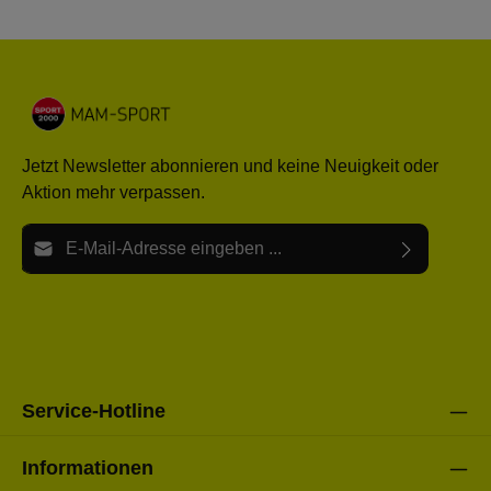
Jetzt Newsletter abonnieren und keine Neuigkeit oder
Aktion mehr verpassen.
E-Mail-Adresse*
Ich habe die
Datenschutzbestimmungen
zur Kenntnis
Die mit einem Stern (*) markierten Felder sind Pflichtfelder.
genommen und die
AGB
gelesen und bin mit ihnen
einverstanden.
Bitte gebe die oben abgebildeten Zeichen ein*
Service-Hotline
Informationen