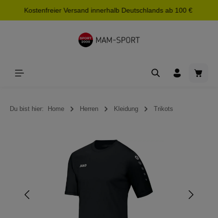
Kostenfreier Versand innerhalb Deutschlands ab 100 €
alt springen
Waren
Du bist hier:
Home
Herren
Kleidung
Trikots
Bildergalerie überspringen