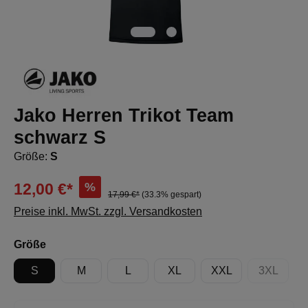
Jako Herren Trikot Team
schwarz S
Größe:
S
%
12,00 €*
17,99 €*
(33.3% gespart)
Preise inkl. MwSt. zzgl. Versandkosten
auswählen
Größe
S
M
L
XL
XXL
3XL
(Diese Op